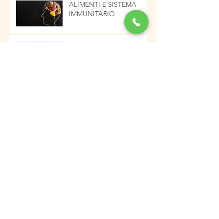
ALIMENTI E SISTEMA
IMMUNITARIO
La zuppa di fiocchi d'avena
e verdure, salutare ed
energetica pronta in pochi
minuti
I PRINCIPI DEL VIVERE IN
SALUTE
Castagnaccio. Per una
colazione nutriente e
tipicamente autunnale
Archivio
gennaio 2023
(2)
2 post
dicembre 2022
(5)
5 post