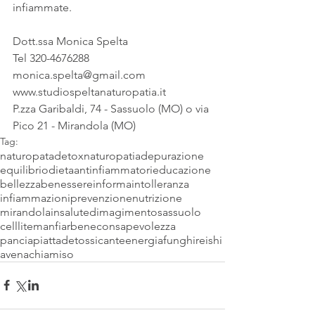
infiammate.
Dott.ssa Monica Spelta
Tel 320-4676288
monica.spelta@gmail.com
www.studiospeltanaturopatia.it
P.zza Garibaldi, 74 - Sassuolo (MO) o via 
Pico 21 - Mirandola (MO)
Tag:
naturopata
detox
naturopatia
depurazione
equilibrio
dieta
antinfiammatori
educazione
bellezza
benessere
informa
intolleranza
infiammazioni
prevenzione
nutrizione
mirandola
insalute
dimagimento
sassuolo
celllite
manfiarbene
consapevolezza
panciapiatta
detossicante
energia
funghi
reishi
avena
chia
miso