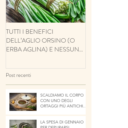
TUTTI I BENEFICI
ANTIFUNGINO
DELL’AGLIO ORSINO (O
ANTIOSSIDANT
ERBA AGLINA) E NESSUN
BALSAMICO E 
CONTRO!
ECCO IL TIMO
Post recenti
SCALDIAMO IL CORPO
CON UNO DEGLI
ORTAGGI PIÙ ANTICHI.
LA CIPOLLA
LA SPESA DI GENNAIO
PER DEPURARSI