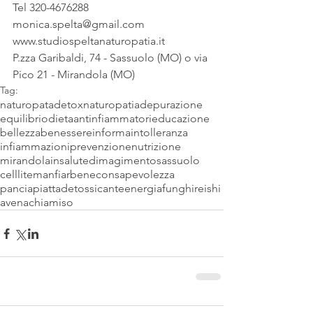
Tel 320-4676288
monica.spelta@gmail.com
www.studiospeltanaturopatia.it
P.zza Garibaldi, 74 - Sassuolo (MO) o via 
Pico 21 - Mirandola (MO)
Tag:
naturopata
detox
naturopatia
depurazione
equilibrio
dieta
antinfiammatori
educazione
bellezza
benessere
informa
intolleranza
infiammazioni
prevenzione
nutrizione
mirandola
insalute
dimagimento
sassuolo
celllite
manfiarbene
consapevolezza
panciapiatta
detossicante
energia
funghi
reishi
avena
chia
miso