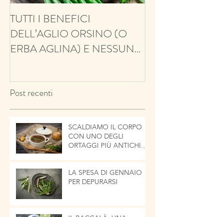
TUTTI I BENEFICI
ANTIFUNGINO
DELL’AGLIO ORSINO (O
ANTIOSSIDANT
ERBA AGLINA) E NESSUN
BALSAMICO E 
CONTRO!
ECCO IL TIMO
Post recenti
SCALDIAMO IL CORPO
CON UNO DEGLI
ORTAGGI PIÙ ANTICHI.
LA CIPOLLA
LA SPESA DI GENNAIO
PER DEPURARSI