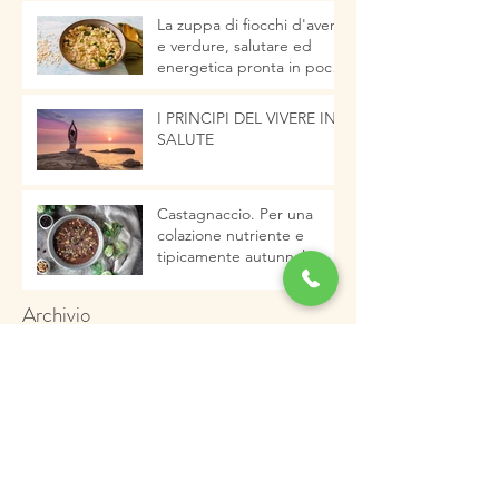
La zuppa di fiocchi d'avena
e verdure, salutare ed
energetica pronta in pochi
minuti
I PRINCIPI DEL VIVERE IN
SALUTE
Castagnaccio. Per una
colazione nutriente e
tipicamente autunnale
Archivio
gennaio 2023
(2)
2 post
dicembre 2022
(5)
5 post
novembre 2022
(3)
3 post
ottobre 2022
(2)
2 post
settembre 2022
(1)
1 post