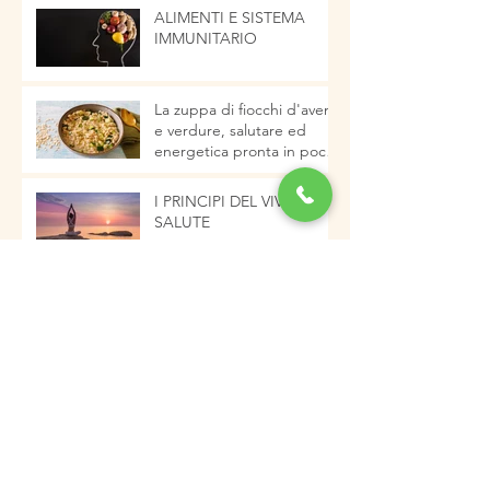
ALIMENTI E SISTEMA
IMMUNITARIO
La zuppa di fiocchi d'avena
e verdure, salutare ed
energetica pronta in pochi
minuti
I PRINCIPI DEL VIVERE IN
SALUTE
Castagnaccio. Per una
colazione nutriente e
tipicamente autunnale
Archivio
gennaio 2023
(2)
2 post
dicembre 2022
(5)
5 post