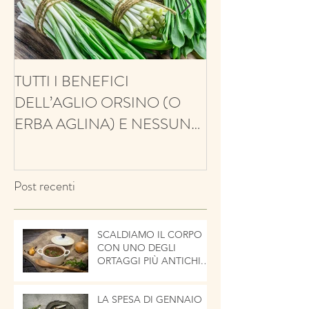
TUTTI I BENEFICI
ANTIFUNGINO
DELL’AGLIO ORSINO (O
ANTIOSSIDANT
ERBA AGLINA) E NESSUN
BALSAMICO E 
CONTRO!
ECCO IL TIMO
Post recenti
SCALDIAMO IL CORPO
CON UNO DEGLI
ORTAGGI PIÙ ANTICHI.
LA CIPOLLA
LA SPESA DI GENNAIO