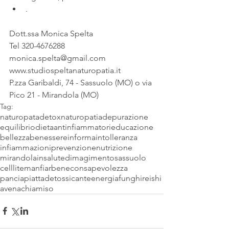
. 
Dott.ssa Monica Spelta
Tel 320-4676288
monica.spelta@gmail.com
www.studiospeltanaturopatia.it
P.zza Garibaldi, 74 - Sassuolo (MO) o via 
Pico 21 - Mirandola (MO)
Tag:
naturopata
detox
naturopatia
depurazione
equilibrio
dieta
antinfiammatori
educazione
bellezza
benessere
informa
intolleranza
infiammazioni
prevenzione
nutrizione
mirandola
insalute
dimagimento
sassuolo
celllite
manfiarbene
consapevolezza
panciapiatta
detossicante
energia
funghi
reishi
avena
chia
miso