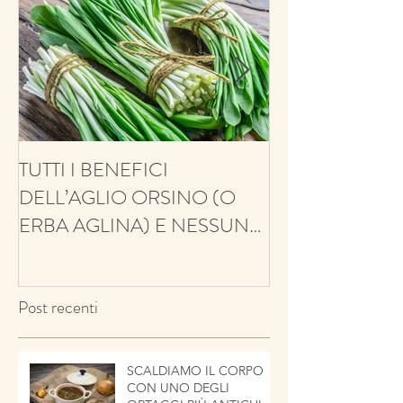
TUTTI I BENEFICI
ANTIFUNGINO
DELL’AGLIO ORSINO (O
ANTIOSSIDANT
ERBA AGLINA) E NESSUN
BALSAMICO E 
CONTRO!
ECCO IL TIMO
Post recenti
SCALDIAMO IL CORPO
CON UNO DEGLI