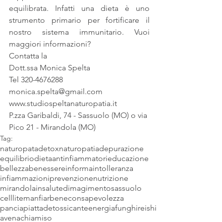
equilibrata. Infatti una dieta è uno 
strumento primario per fortificare il 
nostro sistema immunitario. Vuoi 
maggiori informazioni?
Contatta la
Dott.ssa Monica Spelta
Tel 320-4676288
monica.spelta@gmail.com
www.studiospeltanaturopatia.it
P.zza Garibaldi, 74 - Sassuolo (MO) o via 
Pico 21 - Mirandola (MO)
Tag:
naturopata
detox
naturopatia
depurazione
equilibrio
dieta
antinfiammatori
educazione
bellezza
benessere
informa
intolleranza
infiammazioni
prevenzione
nutrizione
mirandola
insalute
dimagimento
sassuolo
celllite
manfiarbene
consapevolezza
panciapiatta
detossicante
energia
funghi
reishi
avena
chia
miso