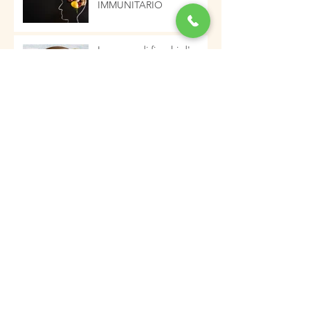
IMMUNITARIO
La zuppa di fiocchi d'avena
e verdure, salutare ed
energetica pronta in pochi
minuti
I PRINCIPI DEL VIVERE IN
SALUTE
Castagnaccio. Per una
colazione nutriente e
tipicamente autunnale
Archivio
gennaio 2023
(2)
2 post
dicembre 2022
(5)
5 post
novembre 2022
(3)
3 post