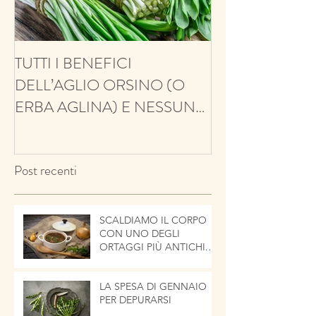
TUTTI I BENEFICI
ANTIFUNGINO
DELL’AGLIO ORSINO (O
ANTIOSSIDANT
ERBA AGLINA) E NESSUN
BALSAMICO E 
CONTRO!
ECCO IL TIMO
Post recenti
SCALDIAMO IL CORPO
CON UNO DEGLI
ORTAGGI PIÙ ANTICHI.
LA CIPOLLA
LA SPESA DI GENNAIO
PER DEPURARSI