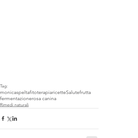
Tag:
monicaspelta
fitoterapia
ricette
Salute
frutta
fermentazione
rosa canina
Rimedi naturali