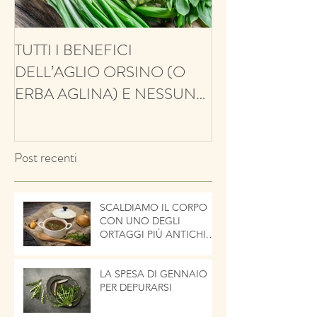
TUTTI I BENEFICI
ANTIFUNGINO
DELL’AGLIO ORSINO (O
ANTIOSSIDANT
ERBA AGLINA) E NESSUN
BALSAMICO E 
CONTRO!
ECCO IL TIMO
Post recenti
SCALDIAMO IL CORPO
CON UNO DEGLI
ORTAGGI PIÙ ANTICHI.
LA CIPOLLA
LA SPESA DI GENNAIO
PER DEPURARSI