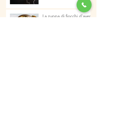
La zuppa di fiocchi d'avena
e verdure, salutare ed
energetica pronta in pochi
minuti
I PRINCIPI DEL VIVERE IN
SALUTE
Castagnaccio. Per una
colazione nutriente e
tipicamente autunnale
Archivio
gennaio 2023
(2)
2 post
dicembre 2022
(5)
5 post
novembre 2022
(3)
3 post
ottobre 2022
(2)
2 post