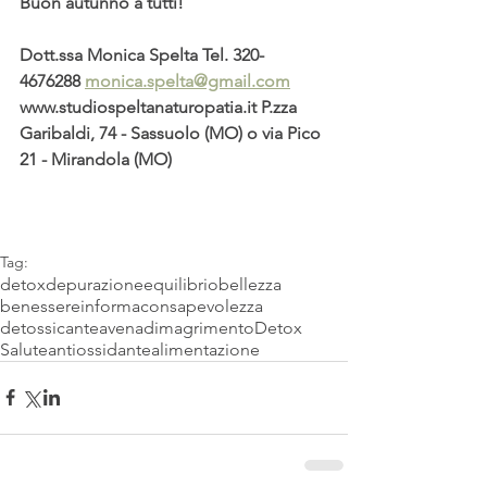
Buon autunno a tutti!
Dott.ssa Monica Spelta Tel. 320-
4676288 
monica.spelta@gmail.com
www.studiospeltanaturopatia.it P.zza 
Garibaldi, 74 - Sassuolo (MO) o via Pico 
21 - Mirandola (MO)
Tag:
detox
depurazione
equilibrio
bellezza
benessere
informa
consapevolezza
detossicante
avena
dimagrimento
Detox
Salute
antiossidante
alimentazione