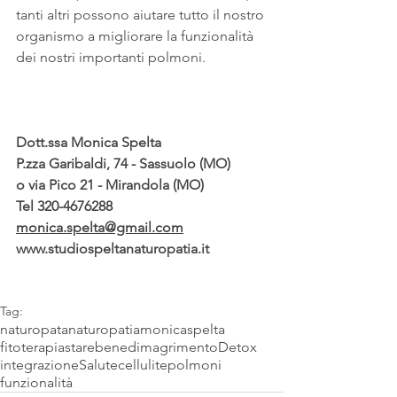
tanti altri possono aiutare tutto il nostro 
organismo a migliorare la funzionalità 
dei nostri importanti polmoni.
Dott.ssa Monica Spelta
P.zza Garibaldi, 74 - Sassuolo (MO)
o via Pico 21 - Mirandola (MO)
Tel 320-4676288
monica.spelta@gmail.com
www.studiospeltanaturopatia.it
Tag:
naturopata
naturopatia
monicaspelta
fitoterapia
starebene
dimagrimento
Detox
integrazione
Salute
cellulite
polmoni
funzionalità