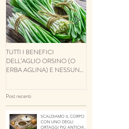
TUTTI I BENEFICI
ANTIFUNGINO
DELL’AGLIO ORSINO (O
ANTIOSSIDANT
ERBA AGLINA) E NESSUN
BALSAMICO E 
CONTRO!
ECCO IL TIMO
Post recenti
SCALDIAMO IL CORPO
CON UNO DEGLI
ORTAGGI PIÙ ANTICHI.