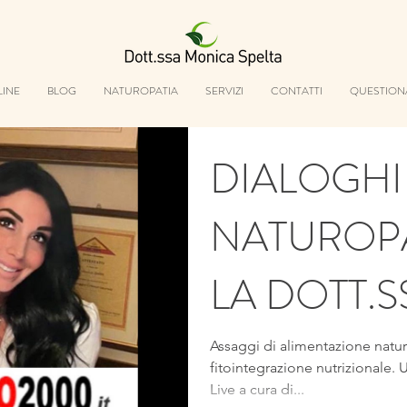
LINE
BLOG
NATUROPATIA
SERVIZI
CONTATTI
QUESTION
DIALOGHI
NATUROP
LA DOTT.S
MONICA S
Assaggi di alimentazione natur
fitointegrazione nutrizionale. U
Live a cura di...