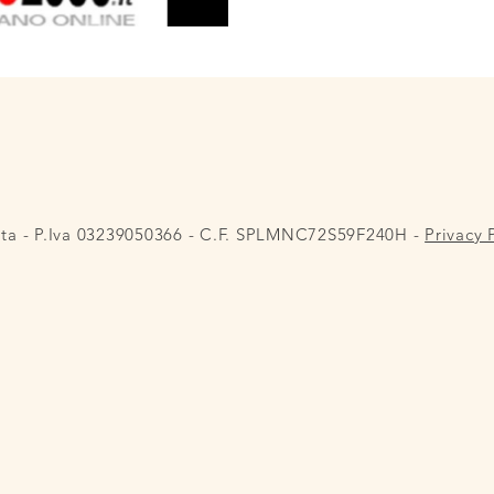
lta - P.Iva 03239050366 - C.F. SPLMNC72S59F240H -
Privacy 