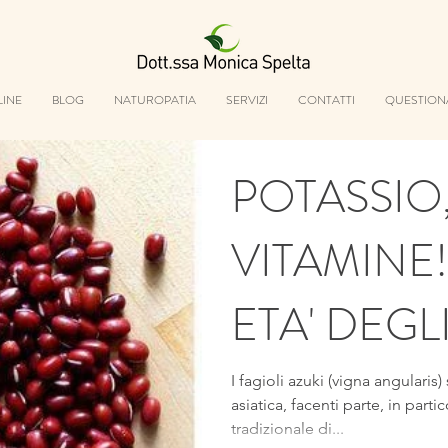
LINE
BLOG
NATUROPATIA
SERVIZI
CONTATTI
QUESTION
POTASSIO,
VITAMINE
ETA' DEGL
LE SUE RI
I fagioli azuki (vigna angularis
asiatica, facenti parte, in part
tradizionale di...