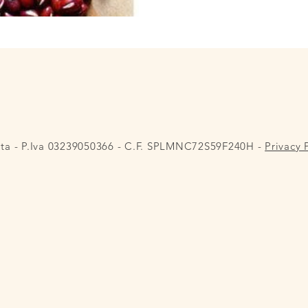
lta - P.Iva 03239050366 - C.F. SPLMNC72S59F240H -
Privacy 