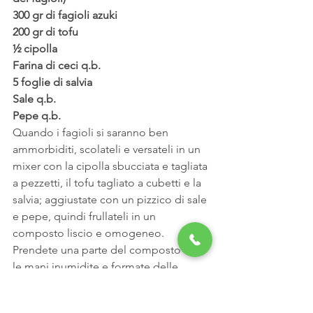
300 gr di fagioli azuki
200 gr di tofu
½ cipolla
Farina di ceci q.b.
5 foglie di salvia
Sale q.b.
Pepe q.b.
Quando i fagioli si saranno ben 
ammorbiditi, scolateli e versateli in un 
mixer con la cipolla sbucciata e tagliata 
a pezzetti, il tofu tagliato a cubetti e la 
salvia; aggiustate con un pizzico di sale 
e pepe, quindi frullateli in un 
composto liscio e omogeneo.
Prendete una parte del composto con 
le mani inumidite e formate delle 
palline che andrete a passare nella 
farina di ceci.