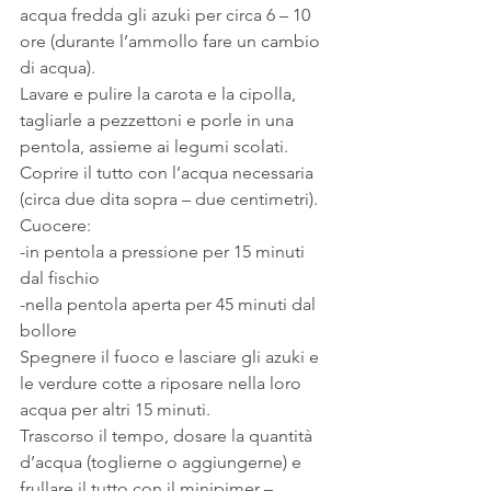
acqua fredda gli azuki per circa 6 – 10 
ore (durante l’ammollo fare un cambio 
di acqua).
Lavare e pulire la carota e la cipolla, 
tagliarle a pezzettoni e porle in una 
pentola, assieme ai legumi scolati. 
Coprire il tutto con l’acqua necessaria 
(circa due dita sopra – due centimetri). 
Cuocere:
-in pentola a pressione per 15 minuti 
dal fischio
-nella pentola aperta per 45 minuti dal 
bollore
Spegnere il fuoco e lasciare gli azuki e 
le verdure cotte a riposare nella loro 
acqua per altri 15 minuti.
Trascorso il tempo, dosare la quantità 
d’acqua (toglierne o aggiungerne) e 
frullare il tutto con il minipimer – 