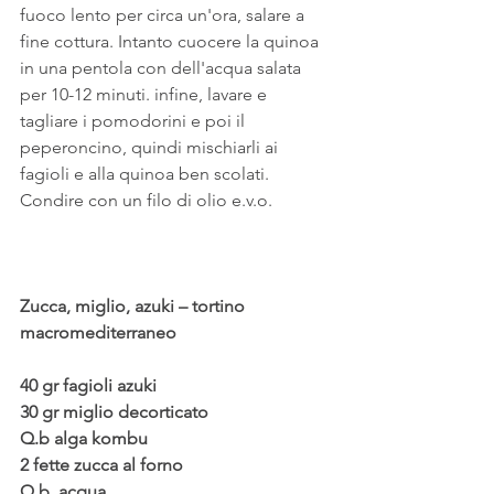
fuoco lento per circa un'ora, salare a 
fine cottura. Intanto cuocere la quinoa 
in una pentola con dell'acqua salata 
per 10-12 minuti. infine, lavare e 
tagliare i pomodorini e poi il 
peperoncino, quindi mischiarli ai 
fagioli e alla quinoa ben scolati. 
Condire con un filo di olio e.v.o.
Zucca, miglio, azuki – tortino 
macromediterraneo
40 gr fagioli azuki
30 gr miglio decorticato
Q.b alga kombu
2 fette zucca al forno
Q.b. acqua