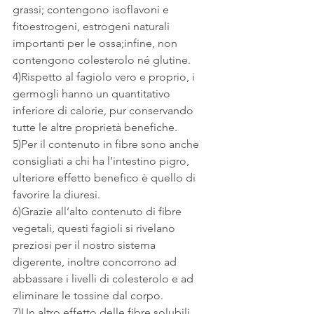
grassi; contengono isoflavoni e 
fitoestrogeni, estrogeni naturali 
importanti per le ossa;infine, non 
contengono colesterolo né glutine.
4)Rispetto al fagiolo vero e proprio, i 
germogli hanno un quantitativo 
inferiore di calorie, pur conservando 
tutte le altre proprietà benefiche.
5)Per il contenuto in fibre sono anche 
consigliati a chi ha l’intestino pigro, 
ulteriore effetto benefico è quello di 
favorire la diuresi.
6)Grazie all’alto contenuto di fibre 
vegetali, questi fagioli si rivelano 
preziosi per il nostro sistema 
digerente, inoltre concorrono ad 
abbassare i livelli di colesterolo e ad 
eliminare le tossine dal corpo.
7)Un altro effetto delle fibre solubili 