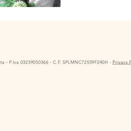
lta - P.Iva 03239050366 - C.F. SPLMNC72S59F240H -
Privacy 