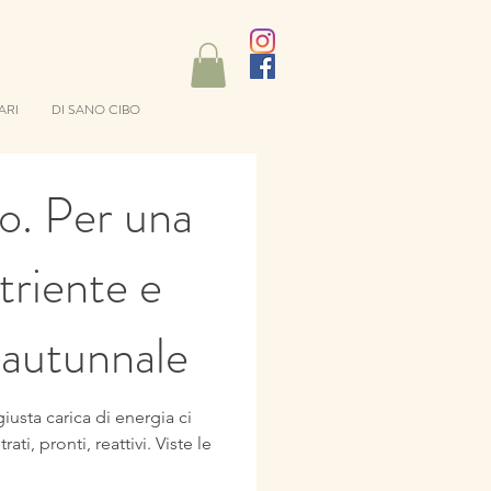
ARI
DI SANO CIBO
o. Per una
triente e
 autunnale
iusta carica di energia ci
ti, pronti, reattivi. Viste le