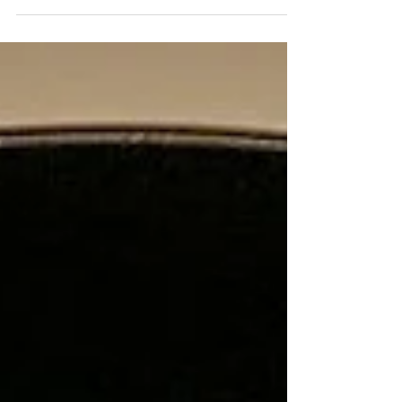
energizzante Queste sono le settimane
migliori in cui acquistare i...