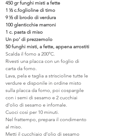
450 gr funghi misti a fette
1 ½ c.foglioline di timo
9 ½ dl brodo di verdura
100 glenticchie marroni
1 c. pasta di miso
Un po’ di prezzemolo
50 funghi misti, a fette, appena arrostiti
Scalda il forno a 200°C.
Rivesti una placca con un foglio di 
carta da forno.
Lava, pela e taglia a striscioline tutte le 
verdure e disponile in ordine misto 
sulla placca da forno, poi cospargile 
con i semi di sesamo e 2 cucchiai 
d’olio di sesamo e infornale.
Cuoci così per 10 minuti.
Nel frattempo, prepara il condimento 
al miso.
Metti il cucchiaio d’olio di sesamo 