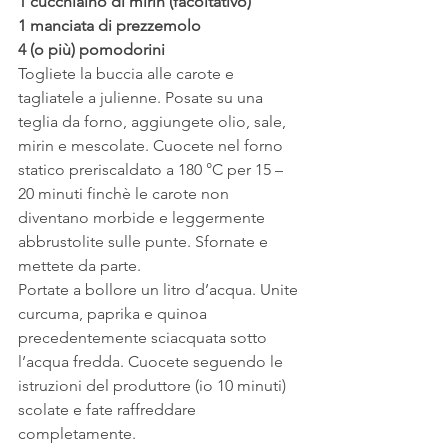
1 cucchiaino di mirin (facoltativo)
1 manciata di prezzemolo
4 (o più) pomodorini
Togliete la buccia alle carote e 
tagliatele a julienne. Posate su una 
teglia da forno, aggiungete olio, sale, 
mirin e mescolate. Cuocete nel forno 
statico preriscaldato a 180 °C per 15 – 
20 minuti finchè le carote non 
diventano morbide e leggermente 
abbrustolite sulle punte. Sfornate e 
mettete da parte.
Portate a bollore un litro d’acqua. Unite 
curcuma, paprika e quinoa 
precedentemente sciacquata sotto 
l’acqua fredda. Cuocete seguendo le 
istruzioni del produttore (io 10 minuti) 
scolate e fate raffreddare 
completamente.