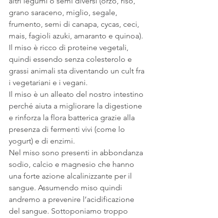
altri legumi o semi diversi (orzo, riso, 
grano saraceno, miglio, segale, 
frumento, semi di canapa, cycas, ceci, 
mais, fagioli azuki, amaranto e quinoa). 
Il miso è ricco di proteine vegetali, 
quindi essendo senza colesterolo e 
grassi animali sta diventando un cult fra 
i vegetariani e i vegani.
Il miso è un alleato del nostro intestino 
perché aiuta a migliorare la digestione 
e rinforza la flora batterica grazie alla 
presenza di fermenti vivi (come lo 
yogurt) e di enzimi.
Nel miso sono presenti in abbondanza 
sodio, calcio e magnesio che hanno 
una forte azione alcalinizzante per il 
sangue. Assumendo miso quindi 
andremo a prevenire l’acidificazione 
del sangue. Sottoponiamo troppo 