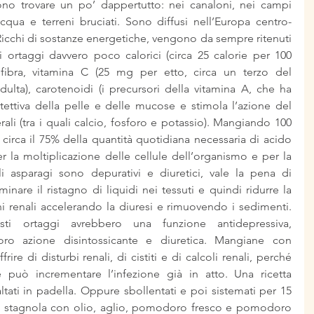
sono trovare un po’ dappertutto: nei canaloni, nei campi 
acqua e terreni bruciati. Sono diffusi nell’Europa centro-
 Ricchi di sostanze energetiche, vengono da sempre ritenuti 
i ortaggi davvero poco calorici (circa 25 calorie per 100 
bra, vitamina C (25 mg per etto, circa un terzo del 
lta), carotenoidi (i precursori della vitamina A, che ha 
tettiva della pelle e delle mucose e stimola l’azione del 
rali (tra i quali calcio, fosforo e potassio). Mangiando 100 
irca il 75% della quantità quotidiana necessaria di acido 
r la moltiplicazione delle cellule dell’organismo e per la 
i asparagi sono depurativi e diuretici, vale la pena di 
minare il ristagno di liquidi nei tessuti e quindi ridurre la 
oni renali accelerando la diuresi e rimuovendo i sedimenti. 
ti ortaggi avrebbero una funzione antidepressiva, 
oro azione disintossicante e diuretica. Mangiane con 
ire di disturbi renali, di cistiti e di calcoli renali, perché 
può incrementare l’infezione già in atto. Una ricetta 
ltati in padella. Oppure sbollentati e poi sistemati per 15 
ta stagnola con olio, aglio, pomodoro fresco e pomodoro 