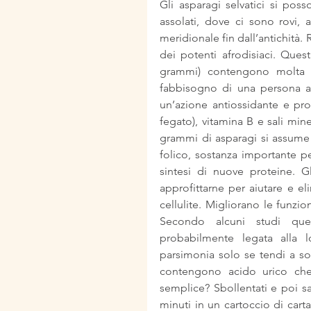
Gli asparagi selvatici si pos
assolati, dove ci sono rovi, 
meridionale fin dall’antichità.
dei potenti afrodisiaci. Quest
grammi) contengono molta fi
fabbisogno di una persona adu
un’azione antiossidante e pro
fegato), vitamina B e sali mine
grammi di asparagi si assume c
folico, sostanza importante pe
sintesi di nuove proteine. Gl
approfittarne per aiutare e eli
cellulite. Migliorano le funzi
Secondo alcuni studi ques
probabilmente legata alla l
parsimonia solo se tendi a soffr
contengono acido urico che 
semplice? Sbollentati e poi sa
minuti in un cartoccio di car