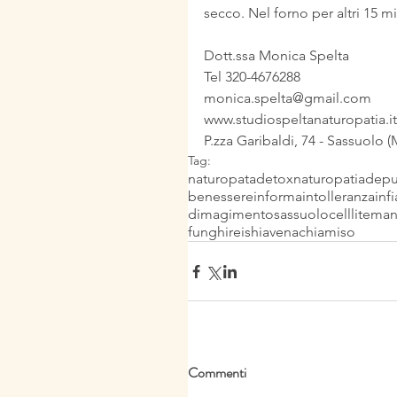
secco. Nel forno per altri 15 mi
Dott.ssa Monica Spelta
Tel 320-4676288
monica.spelta@gmail.com
www.studiospeltanaturopatia.it
P.zza Garibaldi, 74 - Sassuolo 
Tag:
naturopata
detox
naturopatia
depu
benessere
informa
intolleranza
inf
dimagimento
sassuolo
celllite
man
funghi
reishi
avena
chia
miso
Commenti