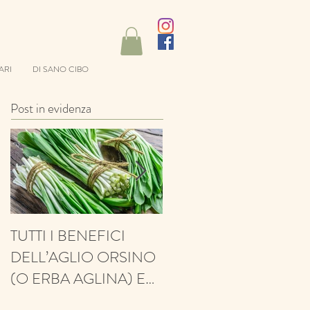
ARI
DI SANO CIBO
Post in evidenza
TUTTI I BENEFICI
ANTIFUNGINO,
DELL’AGLIO ORSINO
ANTIOSSIDANTE,
(O ERBA AGLINA) E
BALSAMICO E
NESSUN CONTRO!
PROTETTIVO: ECCO