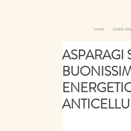
HOME
GUIDE ON
ASPARAGI S
BUONISSIMI
ENERGETICI
ANTICELLU