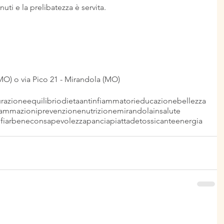
nuti e la prelibatezza è servita.
(MO) o via Pico 21 - Mirandola (MO)
razione
equilibrio
dieta
antinfiammatori
educazione
bellezza
iammazioni
prevenzione
nutrizione
mirandola
insalute
fiarbene
consapevolezza
panciapiatta
detossicante
energia