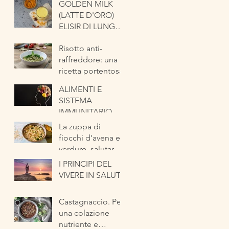
GOLDEN MILK
(LATTE D'ORO)
ELISIR DI LUNGA
VITA
Risotto anti-
raffreddore: una
ricetta portentosa
ALIMENTI E
SISTEMA
IMMUNITARIO
La zuppa di
fiocchi d'avena e
verdure, salutare
ed energetica
I PRINCIPI DEL
pronta in pochi
VIVERE IN SALUTE
minuti
Castagnaccio. Per
una colazione
nutriente e