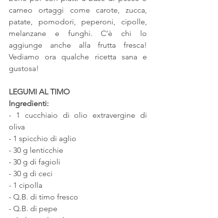
carneo ortaggi come carote, zucca, 
patate, pomodori, peperoni, cipolle, 
melanzane e funghi. C’è chi lo 
aggiunge anche alla frutta fresca! 
Vediamo ora qualche ricetta sana e 
gustosa!
LEGUMI AL TIMO
Ingredienti:
- 1 cucchiaio di olio extravergine di 
oliva
- 1 spicchio di aglio
- 30 g lenticchie
- 30 g di fagioli
- 30 g di ceci
- 1 cipolla
- Q.B. di timo fresco
- Q.B. di pepe