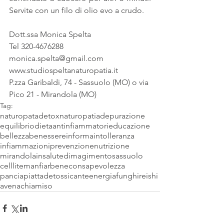
Servite con un filo di olio evo a crudo.
Dott.ssa Monica Spelta
Tel 320-4676288
monica.spelta@gmail.com
www.studiospeltanaturopatia.it
P.zza Garibaldi, 74 - Sassuolo (MO) o via 
Pico 21 - Mirandola (MO)
Tag:
naturopata
detox
naturopatia
depurazione
equilibrio
dieta
antinfiammatori
educazione
bellezza
benessere
informa
intolleranza
infiammazioni
prevenzione
nutrizione
mirandola
insalute
dimagimento
sassuolo
celllite
manfiarbene
consapevolezza
panciapiatta
detossicante
energia
funghi
reishi
avena
chia
miso