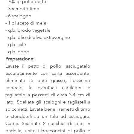
- 700 gr pollo petto
- 3 rametto timo
- 6 scalogno
- 1 dl aceto di mele
- q.b. brodo vegetale
- q.b. olio di oliva extravergine
- q.b. sale
- q.b. pepe
Preparazione:
Lavate il petto di pollo, asciugatelo 
accuratamente con carta assorbente, 
eliminate le parti grasse, l'ossicino 
centrale, le eventuali cartilagini e 
tagliatelo a pezzetti di circa 3-4 cm di 
lato. Spellate gli scalogni e tagliateli a 
spicchietti. Lavate bene i rametti di timo 
e stendeteli su un telo ad asciugare. 
Cuoci. Scaldate 2 cucchiai di olio in 
padella, unite i bocconcini di pollo e 