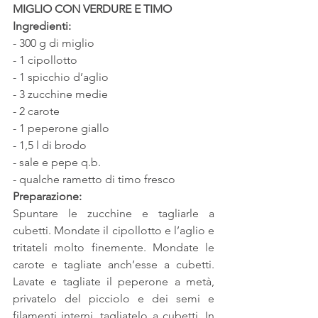
MIGLIO CON VERDURE E TIMO
Ingredienti:
- 300 g di miglio
- 1 cipollotto
- 1 spicchio d’aglio
- 3 zucchine medie
- 2 carote
- 1 peperone giallo
- 1,5 l di brodo
- sale e pepe q.b.
- qualche rametto di timo fresco
Preparazione:
Spuntare le zucchine e tagliarle a 
cubetti. Mondate il cipollotto e l’aglio e 
tritateli molto finemente. Mondate le 
carote e tagliate anch’esse a cubetti. 
Lavate e tagliate il peperone a metà, 
privatelo del picciolo e dei semi e 
filamenti interni, tagliatelo a cubetti. In 