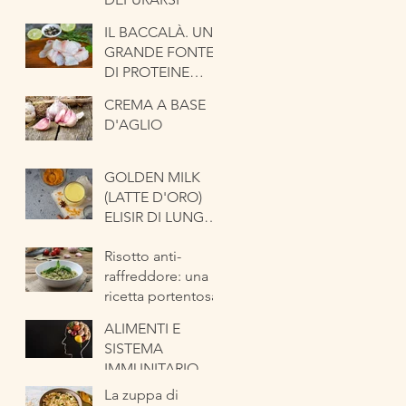
IL BACCALÀ. UNA
GRANDE FONTE
DI PROTEINE
NOBILI
CREMA A BASE
D'AGLIO
GOLDEN MILK
(LATTE D'ORO)
ELISIR DI LUNGA
VITA
Risotto anti-
raffreddore: una
ricetta portentosa
ALIMENTI E
SISTEMA
IMMUNITARIO
La zuppa di