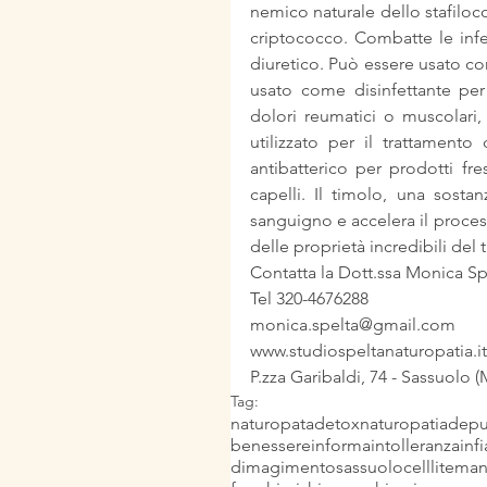
nemico naturale dello stafiloco
criptococco. Combatte le infez
diuretico. Può essere usato con
usato come disinfettante pe
dolori reumatici o muscolari, 
utilizzato per il trattamento
antibatterico per prodotti fr
capelli. Il timolo, una sosta
sanguigno e accelera il proces
delle proprietà incredibili del
Contatta la Dott.ssa Monica Sp
Tel 320-4676288
monica.spelta@gmail.com
www.studiospeltanaturopatia.it
P.zza Garibaldi, 74 - Sassuolo 
Tag:
naturopata
detox
naturopatia
depu
benessere
informa
intolleranza
inf
dimagimento
sassuolo
celllite
man