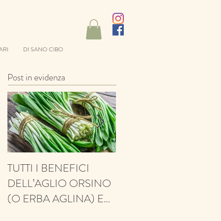
ARI
DI SANO CIBO
Post in evidenza
TUTTI I BENEFICI
ANTIFUNGINO,
DELL’AGLIO ORSINO
ANTIOSSIDANTE,
(O ERBA AGLINA) E
BALSAMICO E
NESSUN CONTRO!
PROTETTIVO: ECCO