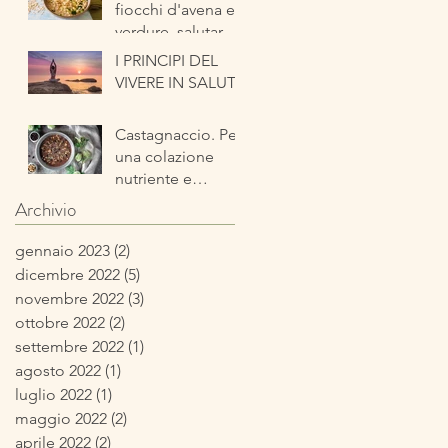
fiocchi d'avena e
verdure, salutare
ed energetica
I PRINCIPI DEL
pronta in pochi
VIVERE IN SALUTE
minuti
Castagnaccio. Per
una colazione
nutriente e
tipicamente
Archivio
autunnale
gennaio 2023
(2)
2 post
dicembre 2022
(5)
5 post
novembre 2022
(3)
3 post
ottobre 2022
(2)
2 post
settembre 2022
(1)
1 post
agosto 2022
(1)
1 post
luglio 2022
(1)
1 post
maggio 2022
(2)
2 post
aprile 2022
(2)
2 post