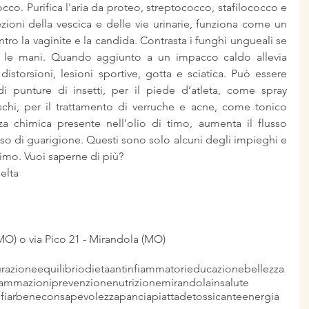
cco. Purifica l'aria da proteo, streptococco, stafilococco e 
ioni della vescica e delle vie urinarie, funziona come un 
tro la vaginite e la candida. Contrasta i funghi ungueali se 
r le mani. Quando aggiunto a un impacco caldo allevia 
distorsioni, lesioni sportive, gotta e sciatica. Può essere 
 di punture di insetti, per il piede d’atleta, come spray 
eschi, per il trattamento di verruche e acne, come tonico 
nza chimica presente nell'olio di timo, aumenta il flusso 
so di guarigione. Questi sono solo alcuni degli impieghi e 
 timo. Vuoi saperne di più?
elta
(MO) o via Pico 21 - Mirandola (MO)
razione
equilibrio
dieta
antinfiammatori
educazione
bellezza
iammazioni
prevenzione
nutrizione
mirandola
insalute
fiarbene
consapevolezza
panciapiatta
detossicante
energia