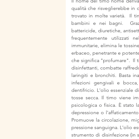
Il nome del timo nome deriva 
qualità che risveglierebbe in
trovato in molte varietà.  Il t
bambini e nei bagni.  Grazie
battericide, diuretiche, antise
frequentemente utilizzati n
immunitarie, elimina le tossin
erbaceo, penetrante e potente.
che significa "profumare".  Il ti
disinfettanti, combatte raffred
laringiti e bronchiti. Basta in
infezioni gengivali e bocca
dentifricio. L'olio essenziale 
tosse secca. Il timo viene i
psicologica o fisica. È stato 
depressione o l'affaticamento 
Promuove la circolazione, mig
pressione sanguigna. L'olio es
strumento di disinfezione (in s