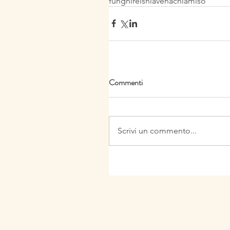
funghi
reishi
avena
chia
miso
Commenti
Scrivi un commento...