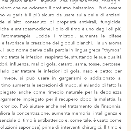
dal greco antico “thýmon” che significa forza, coraggio, 
 coloro che ne odorano il profumo balsamico.  Può essere 
imo vulgaris è il più sicuro da usare sulla pelle di anziani, 
 all'alto contenuto di proprietà antivirali, fungicide, 
ttiche e antispasmodiche, l'olio di timo è uno degli oli più 
ell'aromaterapia. Uccide i microbi, aumenta le difese 
e e favorisce la creazione dei globuli bianchi. Ha un aroma 
 Il suo nome deriva dalla parola in lingua greca "thymos" 
mo tratta le infezioni respiratorie, sfruttando le sue qualità 
dori, influenza, mal di gola, catarro, asma, tosse, pertosse, 
alarlo per trattare le infezioni di gola, naso e petto; per 
, invece, si può usare in gargarismi o addizionato al 
di timo aumenta le secrezioni di muco, alleviando di fatto la 
mpiegato anche come rimedio naturale per la debolezza 
largamente impiegato per il recupero dopo la malattia, la 
cronico. Può aiutare anche nel trattamento dell'insonnia. 
liora la concentrazione, aumenta memoria, intelligenza e 
senziale di timo è antibatterico e, come tale, è usato come 
oluzioni saponose) prima di interventi chirurgici. Il timo è 