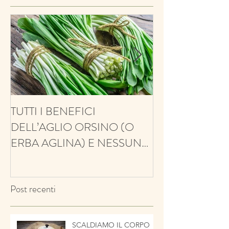
TUTTI I BENEFICI
ANTIFUNGINO
DELL’AGLIO ORSINO (O
ANTIOSSIDANT
ERBA AGLINA) E NESSUN
BALSAMICO E 
CONTRO!
ECCO IL TIMO
Post recenti
SCALDIAMO IL CORPO