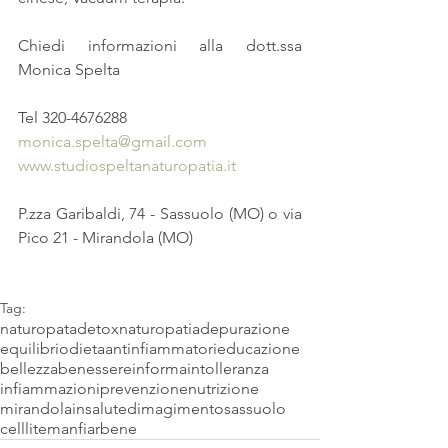
Chiedi informazioni alla dott.ssa 
Monica Spelta
Tel 320-4676288 
monica.spelta@gmail.com
www.studiospeltanaturopatia.it 
P.zza Garibaldi, 74 - Sassuolo (MO) o via 
Pico 21 - Mirandola (MO)
Tag:
naturopata
detox
naturopatia
depurazione
equilibrio
dieta
antinfiammatori
educazione
bellezza
benessere
informa
intolleranza
infiammazioni
prevenzione
nutrizione
mirandola
insalute
dimagimento
sassuolo
celllite
manfiarbene