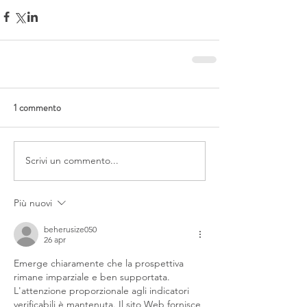
1 commento
Scrivi un commento...
Più nuovi
beherusize050
26 apr
Emerge chiaramente che la prospettiva 
rimane imparziale e ben supportata. 
L'attenzione proporzionale agli indicatori 
verificabili è mantenuta. Il sito Web fornisce 