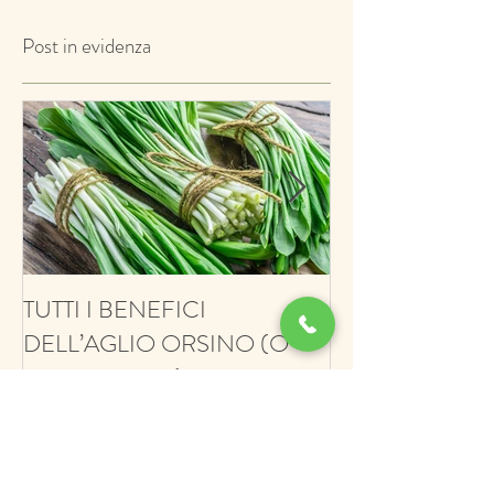
Post in evidenza
TUTTI I BENEFICI
ANTIFUNGINO
DELL’AGLIO ORSINO (O
ANTIOSSIDANT
ERBA AGLINA) E NESSUN
BALSAMICO E 
CONTRO!
ECCO IL TIMO
Post recenti