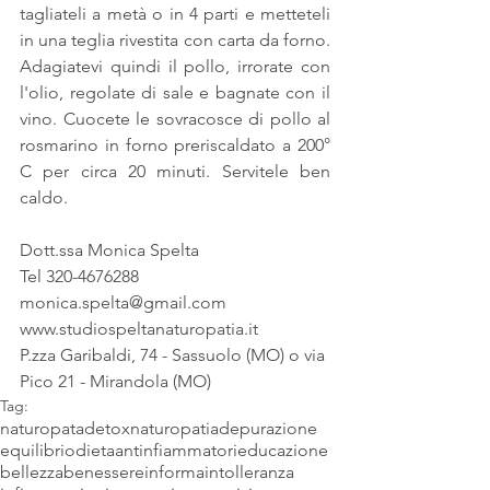
tagliateli a metà o in 4 parti e metteteli 
in una teglia rivestita con carta da forno. 
Adagiatevi quindi il pollo, irrorate con 
l'olio, regolate di sale e bagnate con il 
vino. Cuocete le sovracosce di pollo al 
rosmarino in forno preriscaldato a 200° 
C per circa 20 minuti. Servitele ben 
caldo.
Dott.ssa Monica Spelta
Tel 320-4676288
monica.spelta@gmail.com
www.studiospeltanaturopatia.it
P.zza Garibaldi, 74 - Sassuolo (MO) o via 
Pico 21 - Mirandola (MO)
Tag:
naturopata
detox
naturopatia
depurazione
equilibrio
dieta
antinfiammatori
educazione
bellezza
benessere
informa
intolleranza