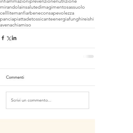
infiammazioni
prevenzione
nutrizione
mirandola
insalute
dimagimento
sassuolo
celllite
manfiarbene
consapevolezza
panciapiatta
detossicante
energia
funghi
reishi
avena
chia
miso
Commenti
Scrivi un commento...