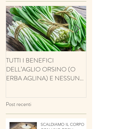
TUTTI I BENEFICI
ANTIFUNGINO
DELL’AGLIO ORSINO (O
ANTIOSSIDANT
ERBA AGLINA) E NESSUN
BALSAMICO E 
CONTRO!
ECCO IL TIMO
Post recenti
SCALDIAMO IL CORPO