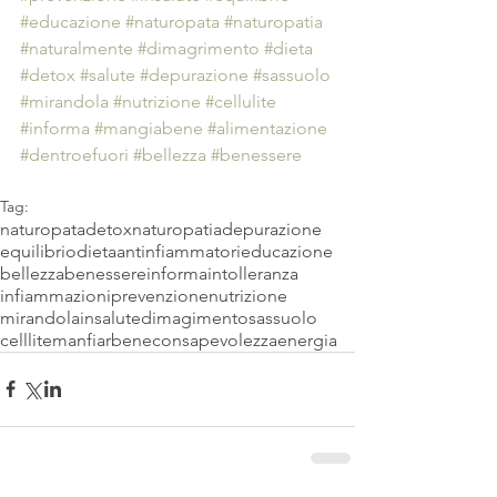
#educazione
#naturopata
#naturopatia
#naturalmente
#dimagrimento
#dieta
#detox
#salute
#depurazione
#sassuolo
#mirandola
#nutrizione
#cellulite
#informa
#mangiabene
#alimentazione
#dentroefuori
#bellezza
#benessere
Tag:
naturopata
detox
naturopatia
depurazione
equilibrio
dieta
antinfiammatori
educazione
bellezza
benessere
informa
intolleranza
infiammazioni
prevenzione
nutrizione
mirandola
insalute
dimagimento
sassuolo
celllite
manfiarbene
consapevolezza
energia