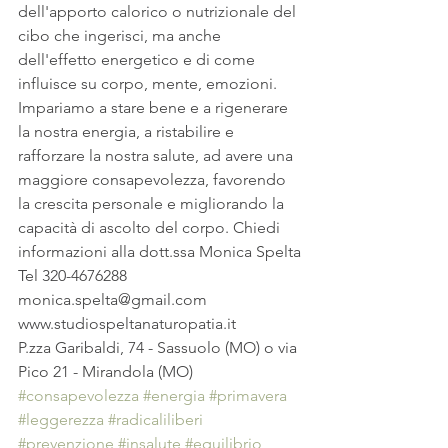
dell'apporto calorico o nutrizionale del 
cibo che ingerisci, ma anche 
dell'effetto energetico e di come 
influisce su corpo, mente, emozioni. 
Impariamo a stare bene e a rigenerare 
la nostra energia, a ristabilire e 
rafforzare la nostra salute, ad avere una 
maggiore consapevolezza, favorendo 
la crescita personale e migliorando la 
capacità di ascolto del corpo. Chiedi 
informazioni alla dott.ssa Monica Spelta
Tel 320-4676288
monica.spelta@gmail.com
www.studiospeltanaturopatia.it
P.zza Garibaldi, 74 - Sassuolo (MO) o via 
Pico 21 - Mirandola (MO)
#consapevolezza
#energia
#primavera
#leggerezza
#radicaliliberi
#prevenzione
#insalute
#equilibrio