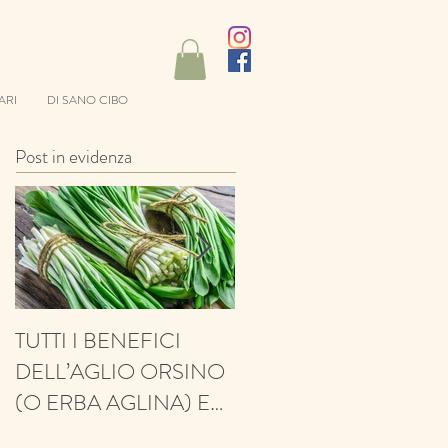
ARI
DI SANO CIBO
Post in evidenza
TUTTI I BENEFICI
ANTIFUNGINO,
DELL’AGLIO ORSINO
ANTIOSSIDANTE,
(O ERBA AGLINA) E
BALSAMICO E
NESSUN CONTRO!
PROTETTIVO: ECCO