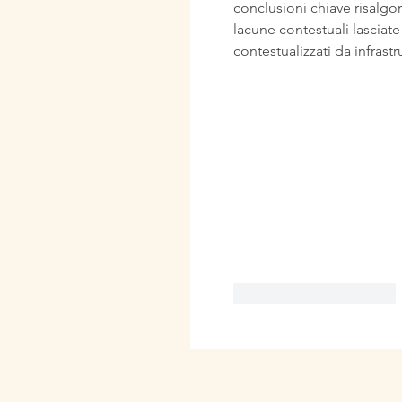
conclusioni chiave risalgo
lacune contestuali lasciate
contestualizzati da infrastru
Mi piace
Rispondi