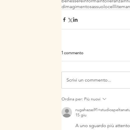
benessere
informa
intolleranza
inf
dimagimento
sassuolo
celllite
man
1 commento
Scrivi un commento...
Ordina per:
Più nuovi
rugahazas91+studiospeltanat
15 giu
A uno sguardo più attento