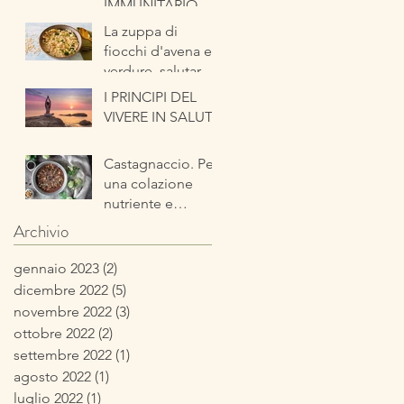
IMMUNITARIO
La zuppa di
fiocchi d'avena e
verdure, salutare
ed energetica
I PRINCIPI DEL
pronta in pochi
VIVERE IN SALUTE
minuti
Castagnaccio. Per
una colazione
nutriente e
tipicamente
Archivio
autunnale
gennaio 2023
(2)
2 post
dicembre 2022
(5)
5 post
novembre 2022
(3)
3 post
ottobre 2022
(2)
2 post
settembre 2022
(1)
1 post
agosto 2022
(1)
1 post
luglio 2022
(1)
1 post