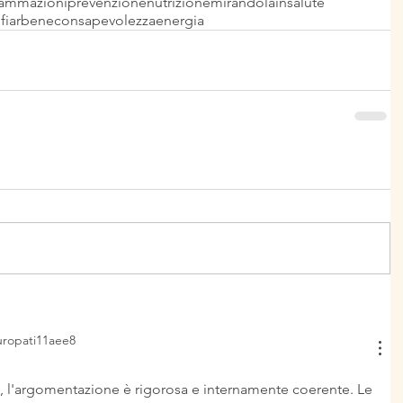
iammazioni
prevenzione
nutrizione
mirandola
insalute
fiarbene
consapevolezza
energia
uropati11aee8
, l'argomentazione è rigorosa e internamente coerente. Le 