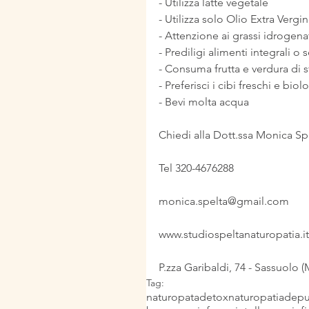
- Utilizza latte vegetale
- Utilizza solo Olio Extra Vergin
- Attenzione ai grassi idrogena
- Prediligi alimenti integrali o 
- Consuma frutta e verdura di 
- Preferisci i cibi freschi e biol
- Bevi molta acqua
Chiedi alla Dott.ssa Monica Sp
Tel 320-4676288 
monica.spelta@gmail.com
www.studiospeltanaturopatia.it
P.zza Garibaldi, 74 - Sassuolo 
Tag:
naturopata
detox
naturopatia
depu