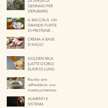
LA SPESA DI
ANTICHI. LA
GENNAIO PER
CIPOLLA
DEPURARSI
IL BACCALÀ. UNA
GRANDE FONTE
DI PROTEINE
NOBILI
CREMA A BASE
D'AGLIO
GOLDEN MILK
(LATTE D'ORO)
ELISIR DI LUNGA
VITA
Risotto anti-
raffreddore: una
ricetta portentosa
ALIMENTI E
SISTEMA