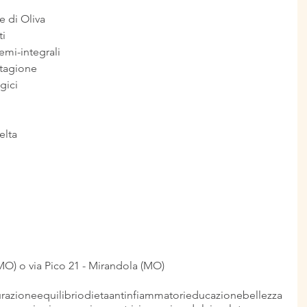
e di Oliva
ti
semi-integrali
stagione
ogici
elta
 
(MO) o via Pico 21 - Mirandola (MO)
razione
equilibrio
dieta
antinfiammatori
educazione
bellezza