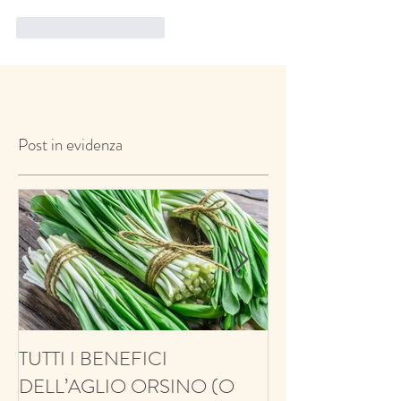
Mi piace
Rispondi
Post in evidenza
TUTTI I BENEFICI
ANTIFUNGINO
DELL’AGLIO ORSINO (O
ANTIOSSIDANT