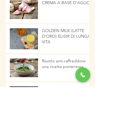
CREMA A BASE D'AGLIO
GOLDEN MILK (LATTE
D'ORO) ELISIR DI LUNGA
VITA
Risotto anti-raffreddore:
una ricetta portentosa
ALIMENTI E SISTEMA
IMMUNITARIO
La zuppa di fiocchi d'avena
e verdure, salutare ed
energetica pronta in pochi
minuti