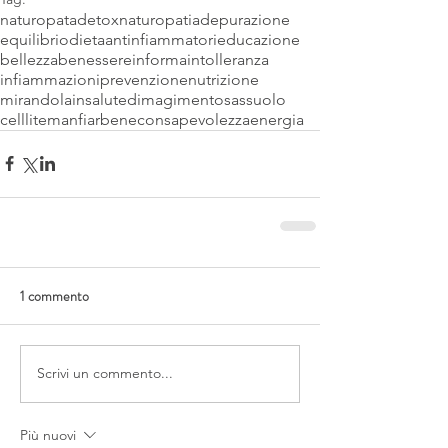
naturopata
detox
naturopatia
depurazione
equilibrio
dieta
antinfiammatori
educazione
bellezza
benessere
informa
intolleranza
infiammazioni
prevenzione
nutrizione
mirandola
insalute
dimagimento
sassuolo
celllite
manfiarbene
consapevolezza
energia
1 commento
Scrivi un commento...
Più nuovi