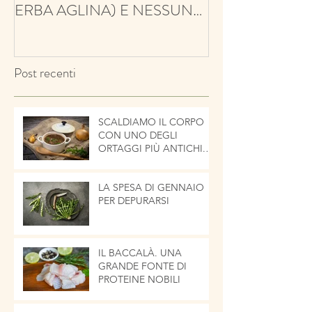
ERBA AGLINA) E NESSUN
BALSAMICO E 
CONTRO!
ECCO IL TIMO
Post recenti
SCALDIAMO IL CORPO
CON UNO DEGLI
ORTAGGI PIÙ ANTICHI.
LA CIPOLLA
LA SPESA DI GENNAIO
PER DEPURARSI
IL BACCALÀ. UNA
GRANDE FONTE DI
PROTEINE NOBILI