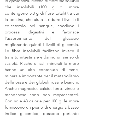
in gravidanza. Ricche di fibre sia solubili 
che insolubili (100 g di more 
contengono 5,3 g di fibre totali) tra cui 
la pectina, che aiuta a ridurre i livelli di 
colesterolo nel sangue, coadiuva i 
processi digestivi e favorisce 
l’assorbimento del glucosio 
migliorando quindi i livelli di glicemia. 
Le fibre insolubili facilitano invece il 
transito intestinale e danno un senso di 
sazietà. Ricche di sali minerali le more 
hanno un alto contenuto di rame, 
minerale importante per il metabolismo 
delle ossa e dei globuli rossi e bianchi. 
Anche magnesio, calcio, ferro, zinco e 
manganese sono ben rappresentati. 
Con sole 43 calorie per 100 g, le more 
forniscono un pieno di energia a basso 
indice glicemico, possono pertanto 