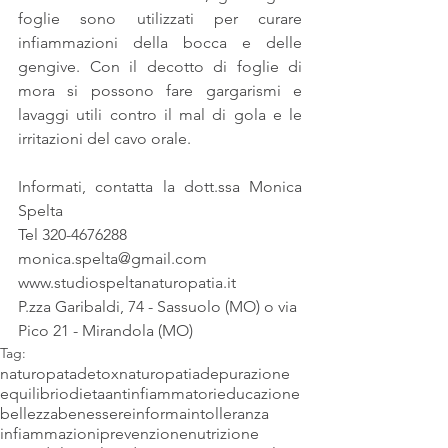
foglie sono utilizzati per curare 
infiammazioni della bocca e delle 
gengive. Con il decotto di foglie di 
mora si possono fare gargarismi e 
lavaggi utili contro il mal di gola e le 
irritazioni del cavo orale.
Informati, contatta la dott.ssa Monica 
Spelta
Tel 320-4676288
monica.spelta@gmail.com
www.studiospeltanaturopatia.it
P.zza Garibaldi, 74 - Sassuolo (MO) o via 
Pico 21 - Mirandola (MO)
Tag:
naturopata
detox
naturopatia
depurazione
equilibrio
dieta
antinfiammatori
educazione
bellezza
benessere
informa
intolleranza
infiammazioni
prevenzione
nutrizione