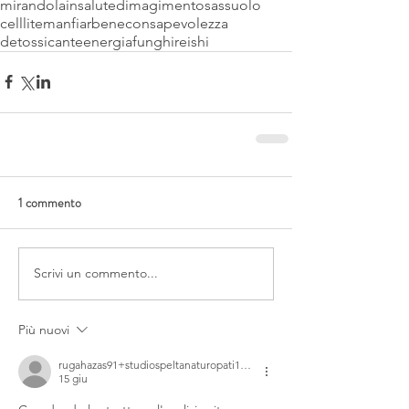
mirandola
insalute
dimagimento
sassuolo
celllite
manfiarbene
consapevolezza
detossicante
energia
funghi
reishi
1 commento
Scrivi un commento...
Più nuovi
rugahazas91+studiospeltanaturopati11aee8
15 giu