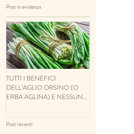
Post in evidenza
TUTTI I BENEFICI
ANTIFUNGINO
DELL’AGLIO ORSINO (O
ANTIOSSIDANT
ERBA AGLINA) E NESSUN
BALSAMICO E 
CONTRO!
ECCO IL TIMO
Post recenti