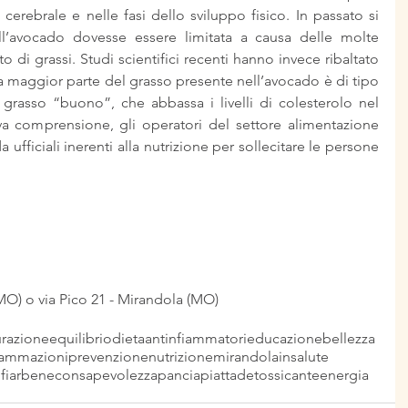
a cerebrale e nelle fasi dello sviluppo fisico. In passato si 
l’avocado dovesse essere limitata a causa delle molte 
o di grassi. Studi scientifici recenti hanno invece ribaltato 
la maggior parte del grasso presente nell’avocado è di tipo 
grasso “buono”, che abbassa i livelli di colesterolo nel 
a comprensione, gli operatori del settore alimentazione 
 ufficiali inerenti alla nutrizione per sollecitare le persone 
(MO) o via Pico 21 - Mirandola (MO)
razione
equilibrio
dieta
antinfiammatori
educazione
bellezza
iammazioni
prevenzione
nutrizione
mirandola
insalute
fiarbene
consapevolezza
panciapiatta
detossicante
energia