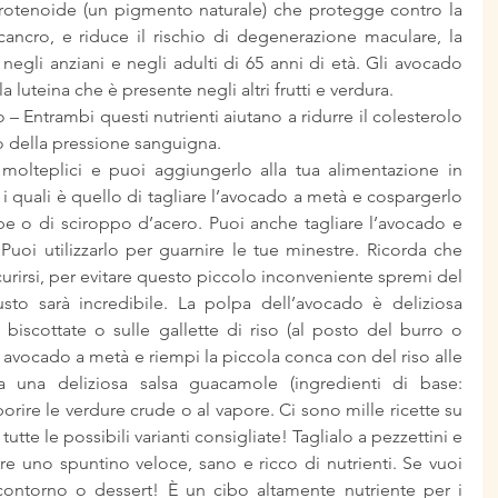
rotenoide (un pigmento naturale) che protegge contro la 
 cancro, e riduce il rischio di degenerazione maculare, la 
 negli anziani e negli adulti di 65 anni di età. Gli avocado 
 luteina che è presente negli altri frutti e verdura.  
o – Entrambi questi nutrienti aiutano a ridurre il colesterolo 
to della pressione sanguigna. 
molteplici e puoi aggiungerlo alla tua alimentazione in 
i quali è quello di tagliare l’avocado a metà e cospargerlo 
 o di sciroppo d’acero. Puoi anche tagliare l’avocado e 
 Puoi utilizzarlo per guarnire le tue minestre. Ricorda che 
scurirsi, per evitare questo piccolo inconveniente spremi del 
sto sarà incredibile. La polpa dell’avocado è deliziosa 
 biscottate o sulle gallette di riso (al posto del burro o 
 avocado a metà e riempi la piccola conca con del riso alle 
 una deliziosa salsa guacamole (ingredienti di base: 
orire le verdure crude o al vapore. Ci sono mille ricette su 
tte le possibili varianti consigliate! Taglialo a pezzettini e 
are uno spuntino veloce, sano e ricco di nutrienti. Se vuoi 
contorno o dessert! È un cibo altamente nutriente per i 