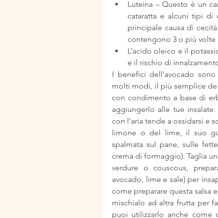
Luteina – Questo è un ca
cataratta e alcuni tipi di
principale causa di cecità
contengono 3 o più volte la
L’acido oleico e il potassi
e il rischio di innalzamen
I benefici dell’avocado sono 
molti modi, il più semplice de 
con condimento a base di erbe
aggiungerlo alle tue insalate.
con l’aria tende a ossidarsi e 
limone o del lime, il suo gu
spalmata sul pane, sulle fette
crema di formaggio). Taglia un
verdure o couscous, prepara
avocado, lime e sale) per insap
come preparare questa salsa e tu
mischialo ad altra frutta per f
puoi utilizzarlo anche come 