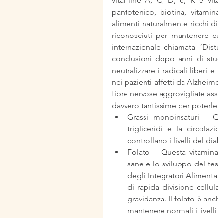
vitamine A, C, D, e, K e vita
pantotenico, biotina, vitamin
alimenti naturalmente ricchi 
riconosciuti per mantenere cuo
internazionale chiamata “Distu
conclusioni dopo anni di stud
neutralizzare i radicali liberi
nei pazienti affetti da Alzheime
fibre nervose aggrovigliate ass
davvero tantissime per poterle
Grassi monoinsaturi – Qu
trigliceridi e la circol
controllano i livelli del dia
Folato – Questa vitamina 
sane e lo sviluppo del tes
degli Integratori Alimenta
di rapida divisione cellul
gravidanza. Il folato è an
mantenere normali i livell