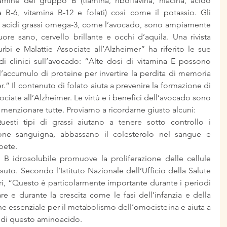
mine del gruppo B (tiamina, riboflavina, niacina, acido 
a B-6, vitamina B-12 e folati) così come il potassio. Gli 
di acidi grassi omega-3, come l’avocado, sono ampiamente 
re sano, cervello brillante e occhi d’aquila. Una rivista 
rbi e Malattie Associate all’Alzheimer” ha riferito le sue 
i clinici sull’avocado: “Alte dosi di vitamina E possono 
 e l’accumulo di proteine per invertire la perdita di memoria 
r.” Il contenuto di folato aiuta a prevenire la formazione di 
ociate all’Alzheimer. Le virtù e i benefici dell’avocado sono 
 menzionare tutte. Proviamo a ricordarne giusto alcuni: 
esti tipi di grassi aiutano a tenere sotto controllo i 
azione sanguigna, abbassano il colesterolo nel sangue e 
bete.  
B idrosolubile promuove la proliferazione delle cellule 
suto. Secondo l’Istituto Nazionale dell’Ufficio della Salute 
ri, “Questo è particolarmente importante durante i periodi 
are e durante la crescita come le fasi dell’infanzia e della 
che essenziale per il metabolismo dell’omocisteina e aiuta a 
i di questo aminoacido.  