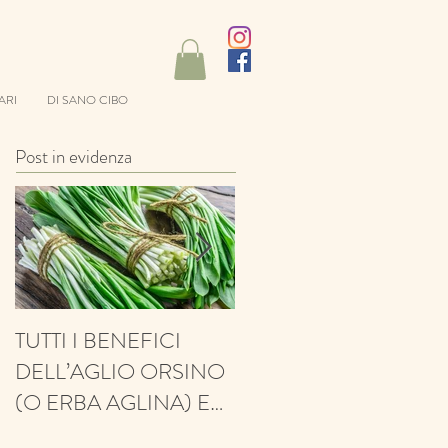
ARI
DI SANO CIBO
Post in evidenza
TUTTI I BENEFICI
ANTIFUNGINO,
DELL’AGLIO ORSINO
ANTIOSSIDANTE,
(O ERBA AGLINA) E
BALSAMICO E
NESSUN CONTRO!
PROTETTIVO: ECCO