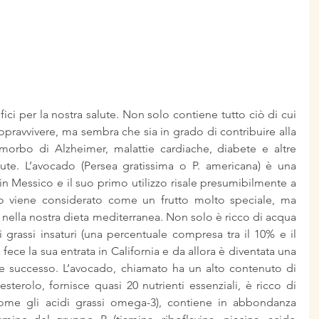
ici per la nostra salute. Non solo contiene tutto ciò di cui 
ravvivere, ma sembra che sia in grado di contribuire alla 
morbo di Alzheimer, malattie cardiache, diabete e altre 
ute. L’avocado (Persea gratissima o P. americana) è una 
in Messico e il suo primo utilizzo risale presumibilmente a 
do viene considerato come un frutto molto speciale, ma 
 nella nostra dieta mediterranea. Non solo è ricco di acqua 
i grassi insaturi (una percentuale compresa tra il 10% e il 
fece la sua entrata in California e da allora è diventata una 
e successo. L’avocado, chiamato ha un alto contenuto di 
sterolo, fornisce quasi 20 nutrienti essenziali, è ricco di 
come gli acidi grassi omega-3), contiene in abbondanza 