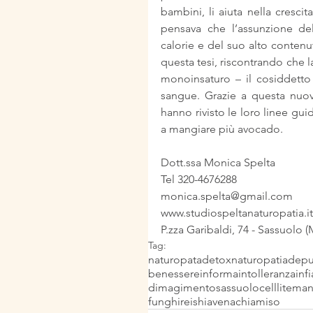
bambini, li aiuta nella crescit
pensava che l’assunzione del
calorie e del suo alto contenut
questa tesi, riscontrando che 
monoinsaturo – il cosiddetto 
sangue. Grazie a questa nuov
hanno rivisto le loro linee guida
a mangiare più avocado.
Dott.ssa Monica Spelta
Tel 320-4676288
monica.spelta@gmail.com
www.studiospeltanaturopatia.it
P.zza Garibaldi, 74 - Sassuolo 
Tag:
naturopata
detox
naturopatia
depu
benessere
informa
intolleranza
inf
dimagimento
sassuolo
celllite
man
funghi
reishi
avena
chia
miso