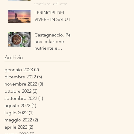
verdure, salutare
ed energetica
I PRINCIPI DEL
pronta in pochi
VIVERE IN SALUTE
minuti
Castagnaccio. Per
una colazione
nutriente e
tipicamente
Archivio
autunnale
gennaio 2023
(2)
2 post
dicembre 2022
(5)
5 post
novembre 2022
(3)
3 post
ottobre 2022
(2)
2 post
settembre 2022
(1)
1 post
agosto 2022
(1)
1 post
luglio 2022
(1)
1 post
maggio 2022
(2)
2 post
aprile 2022
(2)
2 post