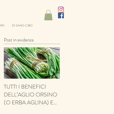
ARI
DI SANO CIBO
Post in evidenza
TUTTI I BENEFICI
ANTIFUNGINO,
DELL’AGLIO ORSINO
ANTIOSSIDANTE,
(O ERBA AGLINA) E
BALSAMICO E
NESSUN CONTRO!
PROTETTIVO: ECCO