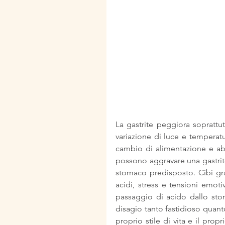
La gastrite peggiora soprattut
variazione di luce e temperatu
cambio di alimentazione e abi
possono aggravare una gastrite 
stomaco predisposto. Cibi gras
acidi, stress e tensioni emoti
passaggio di acido dallo stom
disagio tanto fastidioso quant
proprio stile di vita e il prop