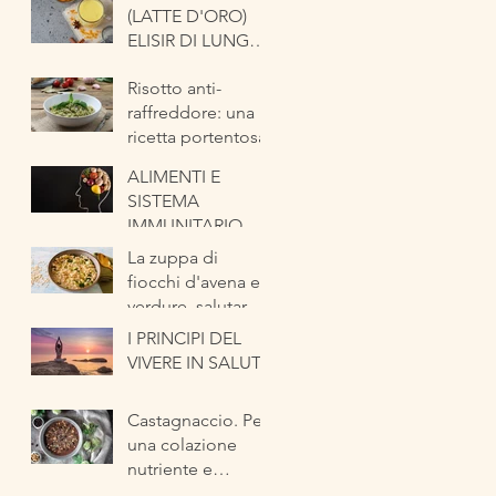
(LATTE D'ORO)
ELISIR DI LUNGA
VITA
Risotto anti-
raffreddore: una
ricetta portentosa
ALIMENTI E
SISTEMA
IMMUNITARIO
La zuppa di
fiocchi d'avena e
verdure, salutare
ed energetica
I PRINCIPI DEL
pronta in pochi
VIVERE IN SALUTE
minuti
Castagnaccio. Per
una colazione
nutriente e
tipicamente