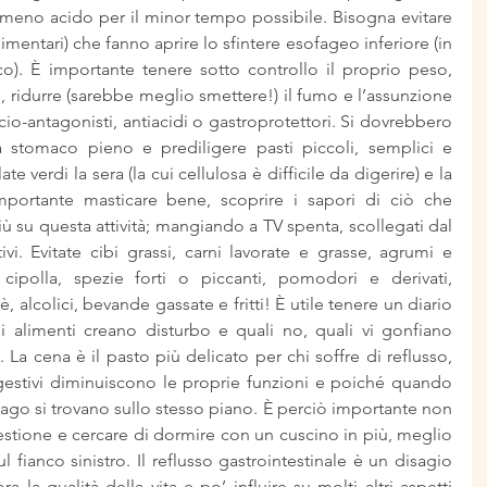
 meno acido per il minor tempo possibile. Bisogna evitare 
imentari) che fanno aprire lo sfintere esofageo inferiore (in 
). È importante tenere sotto controllo il proprio peso, 
ti, ridurre (sarebbe meglio smettere!) il fumo e l’assunzione 
cio-antagonisti, antiacidi o gastroprotettori. Si dovrebbero 
a a stomaco pieno e prediligere pasti piccoli, semplici e 
te verdi la sera (la cui cellulosa è difficile da digerire) e la 
portante masticare bene, scoprire i sapori di ciò che 
 su questa attività; mangiando a TV spenta, scollegati dal 
ivi. Evitate cibi grassi, carni lavorate e grasse, agrumi e 
e cipolla, spezie forti o piccanti, pomodori e derivati, 
 alcolici, bevande gassate e fritti! È utile tenere un diario 
li alimenti creano disturbo e quali no, quali vi gonfiano 
. La cena è il pasto più delicato per chi soffre di reflusso, 
igestivi diminuiscono le proprie funzioni e poiché quando 
go si trovano sullo stesso piano. È perciò importante non 
stione e cercare di dormire con un cuscino in più, meglio 
l fianco sinistro. Il reflusso gastrointestinale è un disagio 
 la qualità della vita e po’ influire su molti altri aspetti 