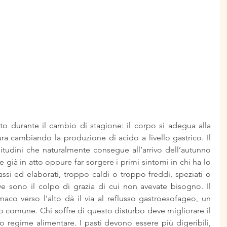
to durante il cambio di stagione: il corpo si adegua alla 
ra cambiando la produzione di acido a livello gastrico. Il 
tudini che naturalmente consegue all’arrivo dell’autunno 
già in atto oppure far sorgere i primi sintomi in chi ha lo 
si ed elaborati, troppo caldi o troppo freddi, speziati o 
ve sono il colpo di grazia di cui non avevate bisogno. Il 
aco verso l'alto dà il via al reflusso gastroesofageo, un 
o comune. Chi soffre di questo disturbo deve migliorare il 
rio regime alimentare. I pasti devono essere più digeribili, 