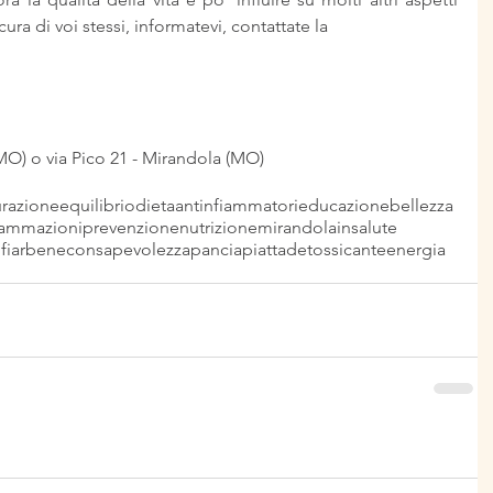
cura di voi stessi, informatevi, contattate la
(MO) o via Pico 21 - Mirandola (MO)
razione
equilibrio
dieta
antinfiammatori
educazione
bellezza
iammazioni
prevenzione
nutrizione
mirandola
insalute
fiarbene
consapevolezza
panciapiatta
detossicante
energia