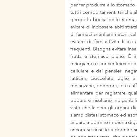
per far produrre allo stomaco
tutti i comportamenti (anche al
gergo: la bocca dello stomaco
evitare di indossare abiti stret
di farmaci antinfiammatori, cal
evitare di fare attività fisic
frequenti. Bisogna evitare insala
frutta a stomaco pieno. È im
mangiamo e concentrarci di più
cellulare e dai pensieri negat
latticini, cioccolato, aglio 
melanzane, peperoni, tè e caffè,
alimentare per registrare qua
oppure vi risultano indigeribili
visto che la sera gli organi d
siamo distesi stomaco ed esofa
andare a dormire in piena dige
ancora se riuscite a dormire su
da non trascurare, che peggiora