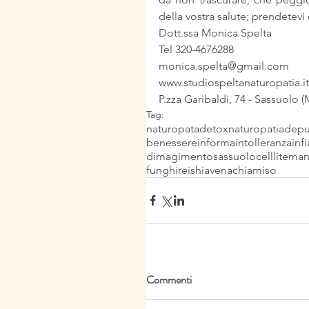
della vostra salute; prendetevi 
Dott.ssa Monica Spelta
Tel 320-4676288
monica.spelta@gmail.com
www.studiospeltanaturopatia.it
P.zza Garibaldi, 74 - Sassuolo 
Tag:
naturopata
detox
naturopatia
depu
benessere
informa
intolleranza
inf
dimagimento
sassuolo
celllite
man
funghi
reishi
avena
chia
miso
Commenti