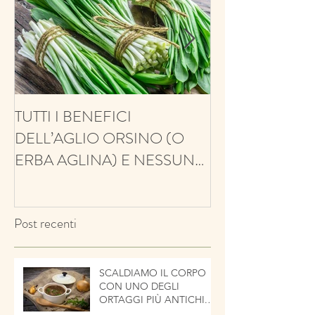
TUTTI I BENEFICI
ANTIFUNGINO
DELL’AGLIO ORSINO (O
ANTIOSSIDANT
ERBA AGLINA) E NESSUN
BALSAMICO E 
CONTRO!
ECCO IL TIMO
Post recenti
SCALDIAMO IL CORPO
CON UNO DEGLI
ORTAGGI PIÙ ANTICHI.
LA CIPOLLA