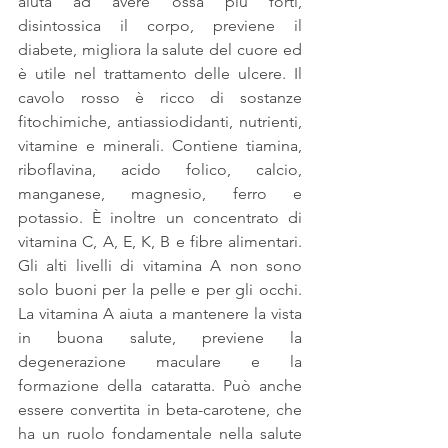
aiuta ad avere ossa più forti, 
disintossica il corpo, previene il 
diabete, migliora la salute del cuore ed 
è utile nel trattamento delle ulcere. Il 
cavolo rosso è ricco di sostanze 
fitochimiche, antiassiodidanti, nutrienti, 
vitamine e minerali. Contiene tiamina, 
riboflavina, acido folico, calcio, 
manganese, magnesio, ferro e 
potassio. È inoltre un concentrato di 
vitamina C, A, E, K, B e fibre alimentari. 
Gli alti livelli di vitamina A non sono 
solo buoni per la pelle e per gli occhi. 
La vitamina A aiuta a mantenere la vista 
in buona salute, previene la 
degenerazione maculare e la 
formazione della cataratta. Può anche 
essere convertita in beta-carotene, che 
ha un ruolo fondamentale nella salute 