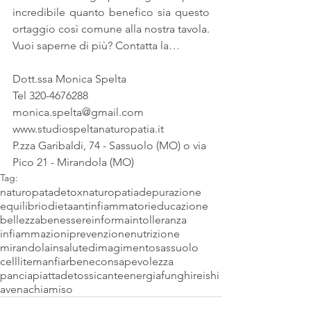
incredibile quanto benefico sia questo 
ortaggio così comune alla nostra tavola. 
Vuoi saperne di più? Contatta la…
Dott.ssa Monica Spelta
Tel 320-4676288
monica.spelta@gmail.com
www.studiospeltanaturopatia.it
P.zza Garibaldi, 74 - Sassuolo (MO) o via 
Pico 21 - Mirandola (MO)
Tag:
naturopata
detox
naturopatia
depurazione
equilibrio
dieta
antinfiammatori
educazione
bellezza
benessere
informa
intolleranza
infiammazioni
prevenzione
nutrizione
mirandola
insalute
dimagimento
sassuolo
celllite
manfiarbene
consapevolezza
panciapiatta
detossicante
energia
funghi
reishi
avena
chia
miso