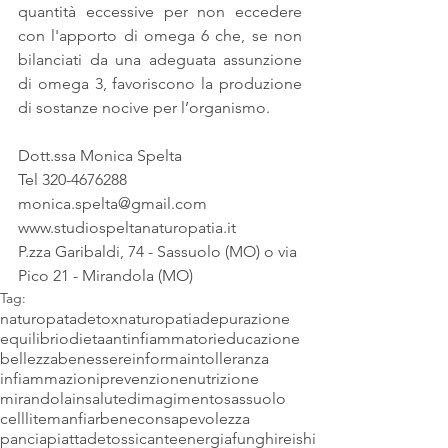
quantità eccessive per non eccedere 
con l'apporto di omega 6 che, se non 
bilanciati da una adeguata assunzione 
di omega 3, favoriscono la produzione 
di sostanze nocive per l’organismo.
Dott.ssa Monica Spelta
Tel 320-4676288
monica.spelta@gmail.com
www.studiospeltanaturopatia.it
P.zza Garibaldi, 74 - Sassuolo (MO) o via 
Pico 21 - Mirandola (MO)
Tag:
naturopata
detox
naturopatia
depurazione
equilibrio
dieta
antinfiammatori
educazione
bellezza
benessere
informa
intolleranza
infiammazioni
prevenzione
nutrizione
mirandola
insalute
dimagimento
sassuolo
celllite
manfiarbene
consapevolezza
panciapiatta
detossicante
energia
funghi
reishi