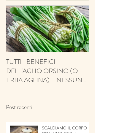
TUTTI I BENEFICI
ANTIFUNGINO
DELL’AGLIO ORSINO (O
ANTIOSSIDANT
ERBA AGLINA) E NESSUN
BALSAMICO E 
CONTRO!
ECCO IL TIMO
Post recenti
SCALDIAMO IL CORPO