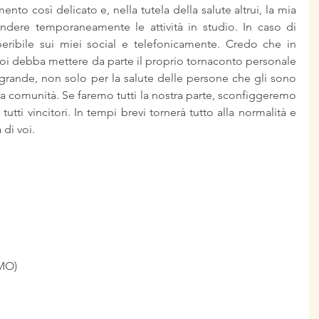
nto così delicato e, nella tutela della salute altrui, la mia 
dere temporaneamente le attività in studio. In caso di 
ribile sui miei social e telefonicamente. Credo che in 
 debba mettere da parte il proprio tornaconto personale 
grande, non solo per la salute delle persone che gli sono 
era comunità. Se faremo tutti la nostra parte, sconfiggeremo 
ti vincitori. In tempi brevi tornerà tutto alla normalità e 
di voi.
(MO)