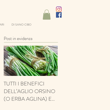
ARI
DI SANO CIBO
Post in evidenza
TUTTI I BENEFICI
ANTIFUNGINO,
DELL’AGLIO ORSINO
ANTIOSSIDANTE,
(O ERBA AGLINA) E
BALSAMICO E
NESSUN CONTRO!
PROTETTIVO: ECCO