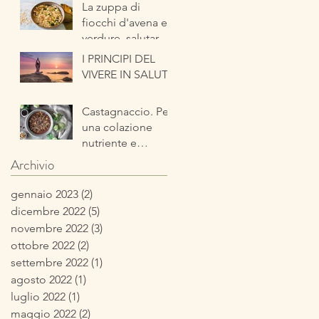
La zuppa di
fiocchi d'avena e
verdure, salutare
ed energetica
I PRINCIPI DEL
pronta in pochi
VIVERE IN SALUTE
minuti
Castagnaccio. Per
una colazione
nutriente e
tipicamente
Archivio
autunnale
gennaio 2023
(2)
2 post
dicembre 2022
(5)
5 post
novembre 2022
(3)
3 post
ottobre 2022
(2)
2 post
settembre 2022
(1)
1 post
agosto 2022
(1)
1 post
luglio 2022
(1)
1 post
maggio 2022
(2)
2 post