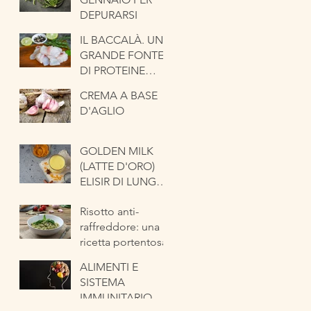
CIPOLLA
DEPURARSI
IL BACCALÀ. UNA
GRANDE FONTE
DI PROTEINE
NOBILI
CREMA A BASE
D'AGLIO
GOLDEN MILK
(LATTE D'ORO)
ELISIR DI LUNGA
VITA
Risotto anti-
raffreddore: una
ricetta portentosa
ALIMENTI E
SISTEMA
IMMUNITARIO