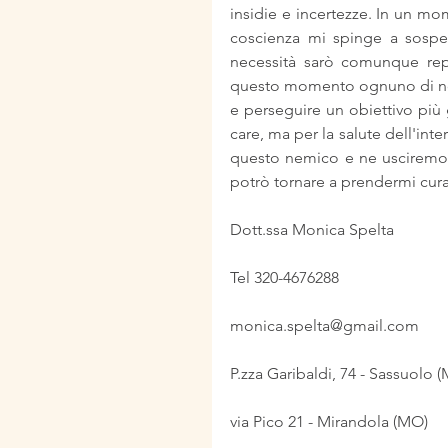
insidie e incertezze. In un mome
coscienza mi spinge a sospen
necessità sarò comunque repe
questo momento ognuno di noi
e perseguire un obiettivo più 
care, ma per la salute dell'int
questo nemico e ne usciremo tut
potrò tornare a prendermi cura 
Dott.ssa Monica Spelta
Tel 320-4676288
monica.spelta@gmail.com
P.zza Garibaldi, 74 - Sassuolo 
via Pico 21 - Mirandola (MO)