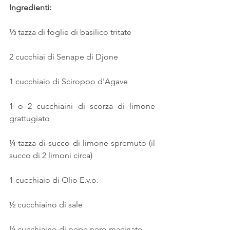
Ingredienti:
⅓ tazza di foglie di basilico tritate
2 cucchiai di Senape di Djone
1 cucchiaio di Sciroppo d'Agave
1 o 2 cucchiaini di scorza di limone 
grattugiato
¼ tazza di succo di limone spremuto (il 
succo di 2 limoni circa)
1 cucchiaio di Olio E.v.o.
½ cucchiaino di sale
¼ cucchiaino di pepe nero macinato