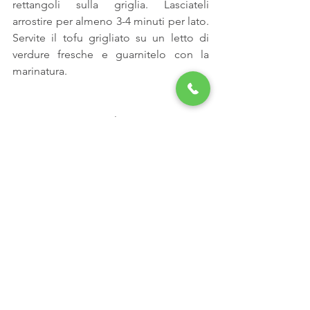
rettangoli sulla griglia. Lasciateli 
arrostire per almeno 3-4 minuti per lato. 
Servite il tofu grigliato su un letto di 
verdure fresche e guarnitelo con la 
marinatura.
Dott.ssa Monica Spelta
Tel 320-4676288
monica.spelta@gmail.com
www.studiospeltanaturopatia.it
P.zza Garibaldi, 74 - Sassuolo (MO) o via 
Pico 21 - Mirandola (MO)
Tag:
naturopata
detox
naturopatia
depurazione
equilibrio
dieta
antinfiammatori
educazione
bellezza
benessere
informa
intolleranza
infiammazioni
prevenzione
nutrizione
mirandola
insalute
dimagimento
sassuolo
celllite
manfiarbene
consapevolezza