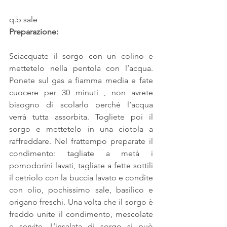
q.b sale
Preparazione:
Sciacquate il sorgo con un colino e 
mettetelo nella pentola con l’acqua. 
Ponete sul gas a fiamma media e fate 
cuocere per 30 minuti , non avrete 
bisogno di scolarlo perché l’acqua 
verrà tutta assorbita. Togliete poi il 
sorgo e mettetelo in una ciotola a 
raffreddare. Nel frattempo preparate il 
condimento: tagliate a metà i 
pomodorini lavati, tagliate a fette sottili 
il cetriolo con la buccia lavato e condite 
con olio, pochissimo sale, basilico e 
origano freschi. Una volta che il sorgo è 
freddo unite il condimento, mescolate 
e servite. L’insalata di sorgo si può 