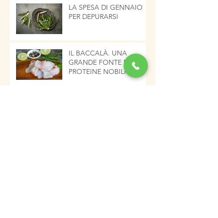
LA SPESA DI GENNAIO
PER DEPURARSI
IL BACCALÀ. UNA
GRANDE FONTE DI
PROTEINE NOBILI
CREMA A BASE D'AGLIO
GOLDEN MILK (LATTE
D'ORO) ELISIR DI LUNGA
VITA
Risotto anti-raffreddore:
una ricetta portentosa