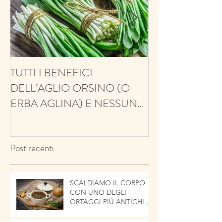
TUTTI I BENEFICI
ANTIFUNGINO
DELL’AGLIO ORSINO (O
ANTIOSSIDANT
ERBA AGLINA) E NESSUN
BALSAMICO E 
CONTRO!
ECCO IL TIMO
Post recenti
SCALDIAMO IL CORPO
CON UNO DEGLI
ORTAGGI PIÙ ANTICHI.
LA CIPOLLA