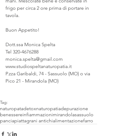
mani. Mescolate bene e conservate in 
frigo per circa 2 ore prima di portare in 
tavola.
Buon Appetito!
Dott.ssa Monica Spelta
Tel 320-4676288
monica.spelta@gmail.com
www.studiospeltanaturopatia.it
P.zza Garibaldi, 74 - Sassuolo (MO) o via 
Pico 21 - Mirandola (MO)
Tag:
naturopata
detox
naturopatia
depurazione
benessere
infiammazioni
mirandola
sassuolo
panciapiatta
grani antichi
alimentazione
farro