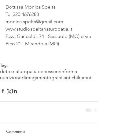
Dott.ssa Monica Spelta
Tel 320-4676288
monica.spelta@gmail.com
www.studiospeltanaturopatia.it
P.zza Garibaldi, 74 - Sassuolo (MO) o via 
Pico 21 - Mirandola (MO)
Tag:
detox
naturopatia
benessere
informa
nutrizione
dimagimento
grani antichi
kamut
Commenti