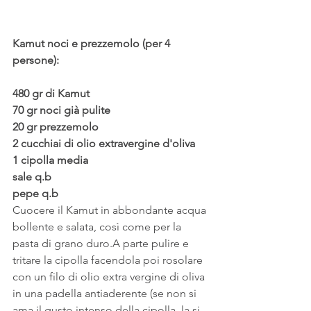
Kamut noci e prezzemolo (per 4 
persone):
480 gr di Kamut
70 gr noci già pulite
20 gr prezzemolo
2 cucchiai di olio extravergine d'oliva
1 cipolla media
sale q.b
pepe q.b
Cuocere il Kamut in abbondante acqua 
bollente e salata, così come per la 
pasta di grano duro.A parte pulire e 
tritare la cipolla facendola poi rosolare 
con un filo di olio extra vergine di oliva 
in una padella antiaderente (se non si 
ama il gusto intenso della cipolla, la si 