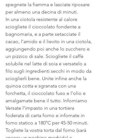
spegnete la fiamma e lasciate riposare 
per almeno una decina di minuti.
In una ciotola resistente al calore 
sciogliete il cioccolato fondente a 
bagnomaria, e a parte setacciate il 
cacao, l’amido e il lievito in una ciotola, 
aggiungendo poi anche lo zucchero e 
un pizzico di sale. Sciogliete il caffè 
solubile nel latte di soia e versatelo a 
filo sugli ingredienti secchi in modo da 
scioglierli bene. Unite infine anche la 
quinoa cotta e sgranata con una 
forchetta, il cioccolato fuso e l’olio e 
amalgamate bene il tutto. Inforniamo
Versate l’impasto in una tortiera 
foderata di carta forno e infornate in 
forno statico a 180°C per 45-50 minuti. 
Togliete la vostra torta dal forno (sarà 
ancora un pochino morbida) e 