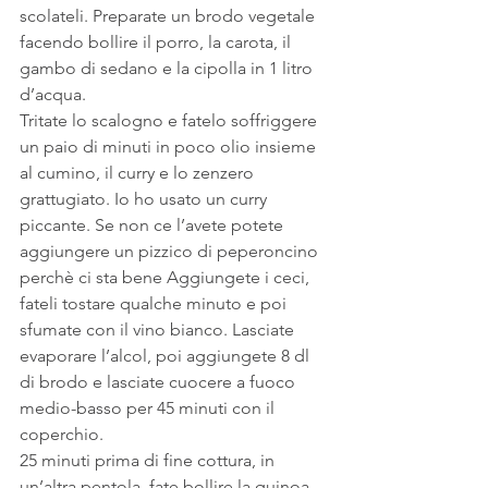
scolateli. Preparate un brodo vegetale 
facendo bollire il porro, la carota, il 
gambo di sedano e la cipolla in 1 litro 
d’acqua.
Tritate lo scalogno e fatelo soffriggere 
un paio di minuti in poco olio insieme 
al cumino, il curry e lo zenzero 
grattugiato. Io ho usato un curry 
piccante. Se non ce l’avete potete 
aggiungere un pizzico di peperoncino 
perchè ci sta bene Aggiungete i ceci, 
fateli tostare qualche minuto e poi 
sfumate con il vino bianco. Lasciate 
evaporare l’alcol, poi aggiungete 8 dl 
di brodo e lasciate cuocere a fuoco 
medio-basso per 45 minuti con il 
coperchio.
25 minuti prima di fine cottura, in 
un’altra pentola, fate bollire la quinoa 