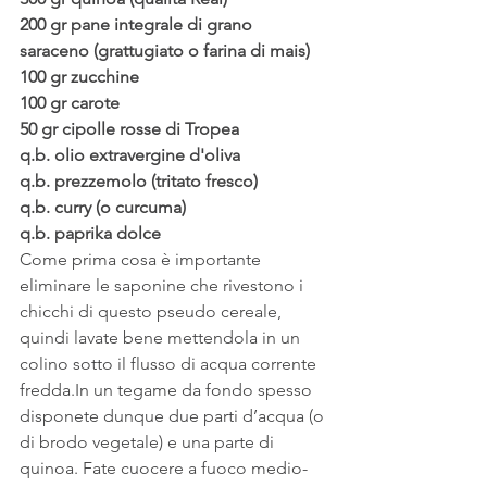
200 gr pane integrale di grano 
saraceno (grattugiato o farina di mais)
100 gr zucchine
100 gr carote
50 gr cipolle rosse di Tropea
q.b. olio extravergine d'oliva
q.b. prezzemolo (tritato fresco)
q.b. curry (o curcuma)
q.b. paprika dolce
Come prima cosa è importante 
eliminare le saponine che rivestono i 
chicchi di questo pseudo cereale, 
quindi lavate bene mettendola in un 
colino sotto il flusso di acqua corrente 
fredda.In un tegame da fondo spesso 
disponete dunque due parti d’acqua (o 
di brodo vegetale) e una parte di 
quinoa. Fate cuocere a fuoco medio-