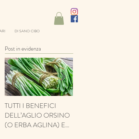
ARI
DI SANO CIBO
Post in evidenza
TUTTI I BENEFICI
ANTIFUNGINO,
DELL’AGLIO ORSINO
ANTIOSSIDANTE,
(O ERBA AGLINA) E
BALSAMICO E
NESSUN CONTRO!
PROTETTIVO: ECCO