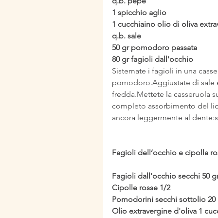
q.b. pepe 
1 spicchio aglio 
1 cucchiaino olio di oliva extra
q.b. sale
50 gr pomodoro passata 
80 gr fagioli dall'occhio
Sistemate i fagioli in una casser
pomodoro.Aggiustate di sale e
fredda.Mettete la casseruola su
completo assorbimento del liqu
ancora leggermente al dente:sar
Fagioli dell’occhio e cipolla r
Fagioli dall'occhio secchi 50 g
Cipolle rosse 1/2
Pomodorini secchi sottolio 20 
Olio extravergine d'oliva 1 cuc