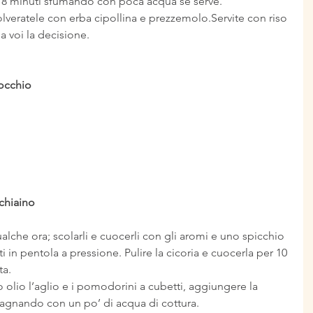
r 8 minuti sfumando con poca acqua se serve.
olveratele con erba cipollina e prezzemolo.Servite con riso 
a voi la decisione.
’occhio
cchiaino
alche ora; scolarli e cuocerli con gli aromi e uno spicchio 
i in pentola a pressione. Pulire la cicoria e cuocerla per 10 
ta.
 olio l’aglio e i pomodorini a cubetti, aggiungere la 
bagnando con un po’ di acqua di cottura.