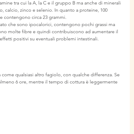
tamine tra cui la A, la C e il gruppo B ma anche di minerali 
 calcio, zinco e selenio. In quanto a proteine, 100 
 ne contengono circa 23 grammi.
 dato che sono ipocalorici, contengono pochi grassi ma 
o molte fibre e quindi contribuiscono ad aumentare il 
ffetti positivi su eventuali problemi intestinali.
na come qualsiasi altro fagiolo, con qualche differenza. Se 
almeno 6 ore, mentre il tempo di cottura è leggermente 