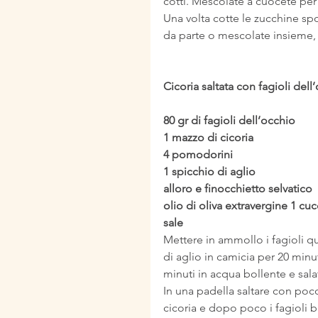
cotti. Mescolate a cuocete pe
Una volta cotte le zucchine sp
da parte o mescolate insieme, 
Cicoria saltata con fagioli dell
80 gr di fagioli dell’occhio
1 mazzo di cicoria
4 pomodorini
1 spicchio di aglio
alloro e finocchietto selvatico
olio di oliva extravergine 1 cu
sale
Mettere in ammollo i fagioli qu
di aglio in camicia per 20 minut
minuti in acqua bollente e sala
In una padella saltare con poco
cicoria e dopo poco i fagioli 