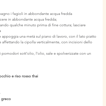
bagno i fagioli in abbondante acqua fredda
cuocere in abbondante acqua fredda;
lando qualche minuto prima di fine cottura; lasciare 
a
 e appoggia una metà sul piano di lavoro, con il lato piatto 
 affettando la cipolla verticalmente, con incisioni dello 
i pomodori sott’olio, l’olio, sale e spolverizzate con un 
occhio e riso rosso thai
e
o greco