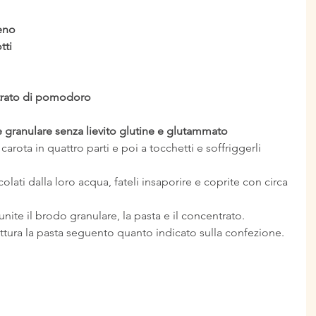
ceno
tti
trato di pomodoro
 granulare senza lievito glutine e glutammato
 carota in quattro parti e poi a tocchetti e soffriggerli 
colati dalla loro acqua, fateli insaporire e coprite con circa 
nite il brodo granulare, la pasta e il concentrato. 
tura la pasta seguento quanto indicato sulla confezione.