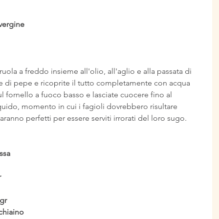
vergine 
uola a freddo insieme all'olio, all'aglio e alla passata di 
 di pepe e ricoprite il tutto completamente con acqua 
l fornello a fuoco basso e lasciate cuocere fino al 
ido, momento in cui i fagioli dovrebbero risultare 
anno perfetti per essere serviti irrorati del loro sugo.
ossa
r
gr
chiaino