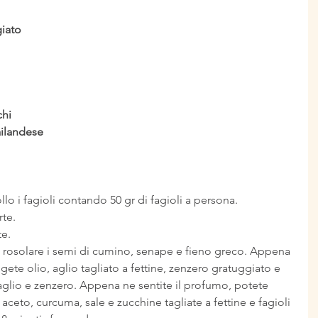
giato
chi
ailandese
o i fagioli contando 50 gr di fagioli a persona.
rte.
te.
 rosolare i semi di cumino, senape e fieno greco. Appena 
gete olio, aglio tagliato a fettine, zenzero gratuggiato e 
 aglio e zenzero. Appena ne sentite il profumo, potete 
aceto, curcuma, sale e zucchine tagliate a fettine e fagioli 