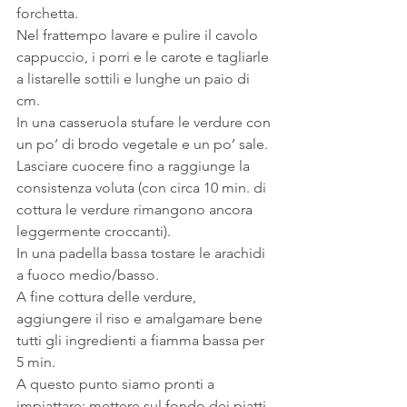
forchetta.
Nel frattempo lavare e pulire il cavolo 
cappuccio, i porri e le carote e tagliarle 
a listarelle sottili e lunghe un paio di 
cm.
In una casseruola stufare le verdure con 
un po’ di brodo vegetale e un po’ sale. 
Lasciare cuocere fino a raggiunge la 
consistenza voluta (con circa 10 min. di 
cottura le verdure rimangono ancora 
leggermente croccanti).
In una padella bassa tostare le arachidi 
a fuoco medio/basso.
A fine cottura delle verdure, 
aggiungere il riso e amalgamare bene 
tutti gli ingredienti a fiamma bassa per 
5 min.
A questo punto siamo pronti a 
impiattare: mettere sul fondo dei piatti 