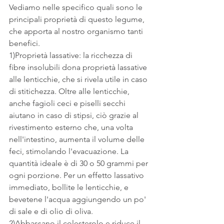
Vediamo nelle specifico quali sono le 
principali proprietà di questo legume, 
che apporta al nostro organismo tanti 
benefici.
1)Proprietà lassative: la ricchezza di 
fibre insolubili dona proprietà lassative 
alle lenticchie, che si rivela utile in caso 
di stitichezza. Oltre alle lenticchie, 
anche fagioli ceci e piselli secchi 
aiutano in caso di stipsi, ciò grazie al 
rivestimento esterno che, una volta 
nell'intestino, aumenta il volume delle 
feci, stimolando l'evacuazione. La 
quantità ideale è di 30 o 50 grammi per 
ogni porzione. Per un effetto lassativo 
immediato, bollite le lenticchie, e 
bevetene l'acqua aggiungendo un po' 
di sale e di olio di oliva.
2)Abbassano il colesterolo e riduce il 