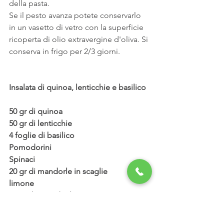
della pasta.
Se il pesto avanza potete conservarlo 
in un vasetto di vetro con la superficie 
ricoperta di olio extravergine d'oliva. Si 
conserva in frigo per 2/3 giorni.
Insalata di quinoa, lenticchie e basilico
50 gr di quinoa
50 gr di lenticchie
4 foglie di basilico
Pomodorini
Spinaci
20 gr di mandorle in scaglie
limone
1 cucchiaino di olio evo
1 cucchiaio di olio di semi di lino
Sale alle erbe