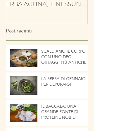
ERBA AGLINA) E NESSUN
BALSAMICO E 
CONTRO!
ECCO IL TIMO
Post recenti
SCALDIAMO IL CORPO
CON UNO DEGLI
ORTAGGI PIÙ ANTICHI.
LA CIPOLLA
LA SPESA DI GENNAIO
PER DEPURARSI
IL BACCALÀ. UNA
GRANDE FONTE DI
PROTEINE NOBILI