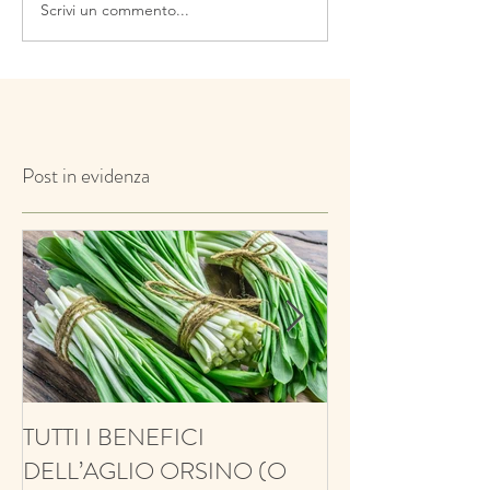
Scrivi un commento...
Post in evidenza
TUTTI I BENEFICI
ANTIFUNGINO
DELL’AGLIO ORSINO (O
ANTIOSSIDANT