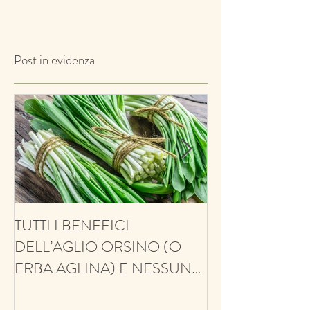
Post in evidenza
TUTTI I BENEFICI
ANTIFUNGINO
DELL’AGLIO ORSINO (O
ANTIOSSIDANT
ERBA AGLINA) E NESSUN
BALSAMICO E 
CONTRO!
ECCO IL TIMO