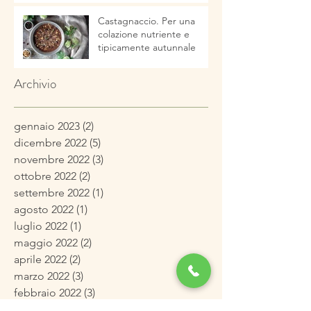
Castagnaccio. Per una
colazione nutriente e
tipicamente autunnale
Archivio
gennaio 2023
(2)
2 post
dicembre 2022
(5)
5 post
novembre 2022
(3)
3 post
ottobre 2022
(2)
2 post
settembre 2022
(1)
1 post
agosto 2022
(1)
1 post
luglio 2022
(1)
1 post
maggio 2022
(2)
2 post
aprile 2022
(2)
2 post
marzo 2022
(3)
3 post
febbraio 2022
(3)
3 post
gennaio 2022
(4)
4 post