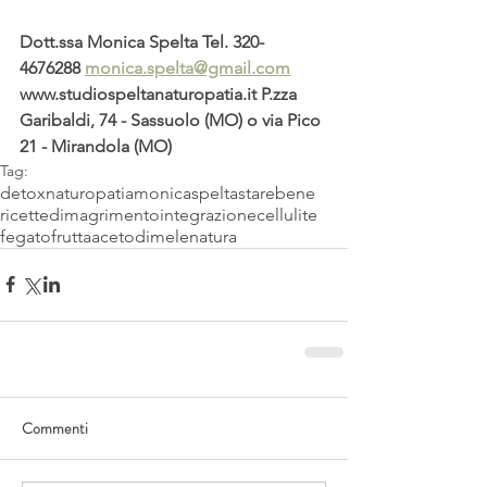
Dott.ssa Monica Spelta Tel. 320-
4676288 
monica.spelta@gmail.com
www.studiospeltanaturopatia.it P.zza 
Garibaldi, 74 - Sassuolo (MO) o via Pico 
21 - Mirandola (MO)
Tag:
detox
naturopatia
monicaspelta
starebene
ricette
dimagrimento
integrazione
cellulite
fegato
frutta
acetodimele
natura
Commenti