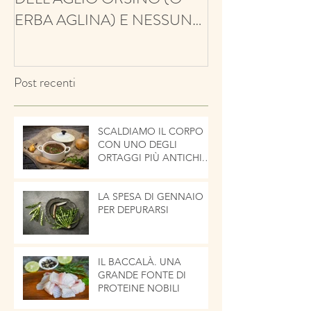
ERBA AGLINA) E NESSUN
BALSAMICO E 
CONTRO!
ECCO IL TIMO
Post recenti
SCALDIAMO IL CORPO
CON UNO DEGLI
ORTAGGI PIÙ ANTICHI.
LA CIPOLLA
LA SPESA DI GENNAIO
PER DEPURARSI
IL BACCALÀ. UNA
GRANDE FONTE DI
PROTEINE NOBILI