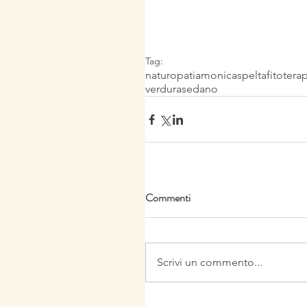
Tag:
naturopatia
monicaspelta
fitotera
verdura
sedano
Commenti
Scrivi un commento...