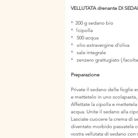
VELLUTATA drenante DI SEDA
*  200 g sedano bio
*  1cipolla
*   500 acqua
*   olio extravergine d’oliva
*   sale integrale
*   zenzero grattugiato (.facolta
Preparazione
Private il sedano delle foglie 
e mettetelo in uno scolapasta, 
Affettate la cipolla e mettetel
acqua. Unite il sedano alla cipo
Lasciate cuocere la crema di 
diventato morbido passatela co
vostra vellutata di sedano con 