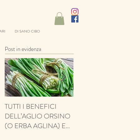
ARI
DI SANO CIBO
Post in evidenza
TUTTI I BENEFICI
ANTIFUNGINO,
DELL’AGLIO ORSINO
ANTIOSSIDANTE,
(O ERBA AGLINA) E
BALSAMICO E
NESSUN CONTRO!
PROTETTIVO: ECCO