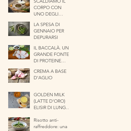
SCALDIAMO IL
CORPO CON
UNO DEGLI
ORTAGGI PIÙ
LA SPESA DI
ANTICHI. LA
GENNAIO PER
CIPOLLA
DEPURARSI
IL BACCALÀ. UNA
GRANDE FONTE
DI PROTEINE
NOBILI
CREMA A BASE
D'AGLIO
GOLDEN MILK
(LATTE D'ORO)
ELISIR DI LUNGA
VITA
Risotto anti-
raffreddore: una