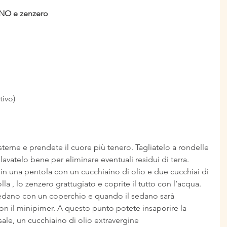
NO e zenzero
tivo)
esterne e prendete il cuore più tenero. Tagliatelo a rondelle 
lavatelo bene per eliminare eventuali residui di terra. 
a in una pentola con un cucchiaino di olio e due cucchiai di 
lla , lo zenzero grattugiato e coprite il tutto con l’acqua. 
sedano con un coperchio e quando il sedano sarà 
n il minipimer. A questo punto potete insaporire la 
sale, un cucchiaino di olio extravergine