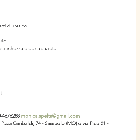
atti diuretico
ridi
a stitichezza e dona sazietà
!
0-4676288 
monica.spelta@gmail.com
P.zza Garibaldi, 74 - Sassuolo (MO) o via Pico 21 - 