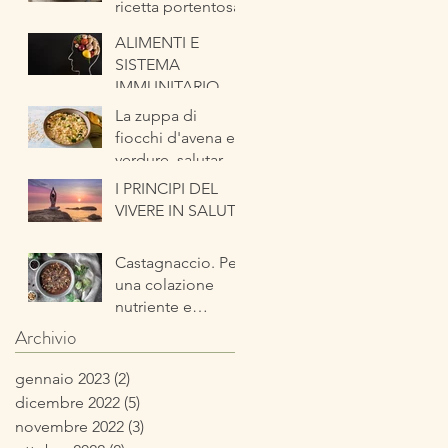
ricetta portentosa
ALIMENTI E
SISTEMA
IMMUNITARIO
La zuppa di
fiocchi d'avena e
verdure, salutare
ed energetica
I PRINCIPI DEL
pronta in pochi
VIVERE IN SALUTE
minuti
Castagnaccio. Per
una colazione
nutriente e
tipicamente
Archivio
autunnale
gennaio 2023
(2)
2 post
dicembre 2022
(5)
5 post
novembre 2022
(3)
3 post