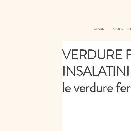
HOME
GUIDE ON
VERDURE 
INSALATINI: 
le verdure fe