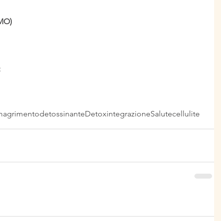
(MO)
magrimento
detossinante
Detox
integrazione
Salute
cellulite