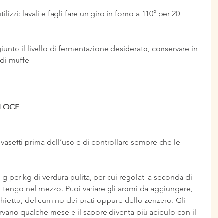
tilizzi: lavali e fagli fare un giro in forno a 110° per 20 
giunto il livello di fermentazione desiderato, conservare in 
 di muffe
ELOCE
 vasetti prima dell’uso e di controllare sempre che le 
0 g per kg di verdura pulita, per cui regolati a seconda di 
i tengo nel mezzo. Puoi variare gli aromi da aggiungere, 
hietto, del cumino dei prati oppure dello zenzero. Gli 
servano qualche mese e il sapore diventa più acidulo con il 