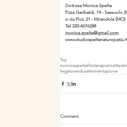
Dott.ssa Monica Spelta
P.zza Garibaldi, 74 - Sassuolo 
o via Pico 21 - Mirandola (MO)
Tel 320-4676288
monica.spelta@gmail.com
www.studiospeltanaturopatia.it
Tag:
monicaspelta
fitoterapia
ricette
di
fegato
verdura
fermentazione
Commenti