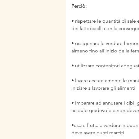
Perciò:
• rispettare le quantità di sale
dei lattobacilli con la conseg
• ossigenare le verdure fermen
almeno fino all'inizio della fe
• utilizzare contenitori adeguat
• lavare accuratamente le mani e
iniziare a lavorare gli alimenti
• imparare ad annusare i cibi;
acidulo gradevole e non devono
•usare frutta e verdura in buo
deve avere punti marciti