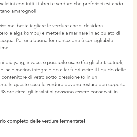
alatini con tutti i tuberi e verdure che preferisci evitando 
ntano amarognoli.
cissima: basta tagliare le verdure che si desidera 
zero e alga kombu) e metterle a marinare in acidulato di 
'acqua. Per una buona fermentazione è consigliabile 
rima.
 più yang, invece, è possibile usare (fra gli altri): cetrioli, 
el sale marino integrale qb a far fuoriuscire il liquido delle 
n contenitore di vetro sotto pressione (o in un 
re. In questo caso le verdure devono restare ben coperte 
 48 ore circa, gli insalatini possono essere conservati in 
tario completo delle verdure fermentate!