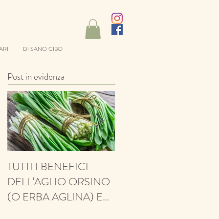
ARI
DI SANO CIBO
Post in evidenza
TUTTI I BENEFICI
ANTIFUNGINO,
DELL’AGLIO ORSINO
ANTIOSSIDANTE,
(O ERBA AGLINA) E
BALSAMICO E
NESSUN CONTRO!
PROTETTIVO: ECCO