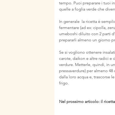
tempo. Puoi preparare i tuoi ins
quelle a foglia verde che dive
In generale  la ricetta è sempli
fermentare (ad ex: cipolla, zen
umeboshi diluito con 2 parti d
prepararli almeno un giorno p
Se si vogliono ottenere insalatini
carote, daikon e altre radici e d
verdure. Metterle, quindi, in u
pressaverdure) per almeno 48 o
dalla loro acqua e, trascorse le
frigo.
Nel prossimo articolo: il ricet